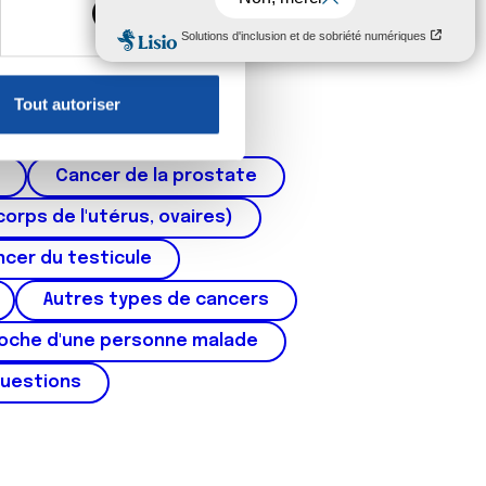
, reportez-vous à la
section «
claration sur les cookies.
Tout autoriser
nnalités relatives aux médias
on de notre site avec nos
Cancer de la prostate
 d'autres informations que
corps de l'utérus, ovaires)
cer du testicule
Autres types de cancers
roche d'une personne malade
questions