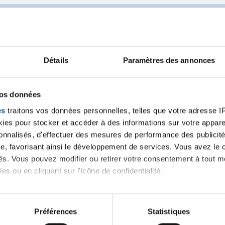
Détails
Paramètres des annonces
Ecrire un commentair
vos données
es
traitons vos données personnelles, telles que votre adresse IP,
ancer une nouvelle discussion vous aurez besoin de vous 
es pour stocker et accéder à des informations sur votre appareil
sonnalisés, d'effectuer des mesures de performance des publicité
Se connecter
Créer un nouveau compte
e, favorisant ainsi le développement de services. Vous avez le ch
ités. Vous pouvez modifier ou retirer votre consentement à tout 
es ou en cliquant sur l'icône de confidentialité.
imerions également :
tions sur votre localisation géographique qui peuvent être précis
Préférences
Statistiques
eil en l'analysant activement pour en relever les caractéristique