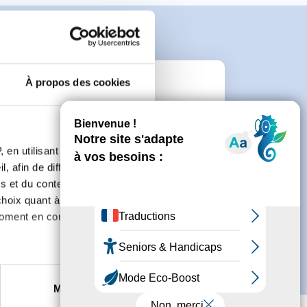
À propos des cookies
e
 en utilisant des
connecter ou de créer un compte.
, afin de diffuser des
s et du contenu, ainsi que de
oix quant à l'utilisation de
moment en consultant la
es à plusieurs mètres près
Marketing
s spécifiques (empreintes