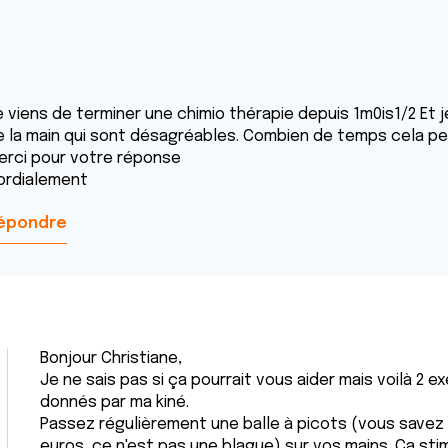
e viens de terminer une chimio thérapie depuis 1m0is1/2 Et 
e la main qui sont désagréables. Combien de temps cela peut
erci pour votre réponse
ordialement
épondre
Bonjour Christiane,
Je ne sais pas si ça pourrait vous aider mais voilà 2 e
donnés par ma kiné.
Passez régulièrement une balle à picots (vous savez 
euros, ce n'est pas une blague) sur vos mains. Ça sti