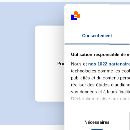
Consentement
Utilisation responsable de 
Nous et
nos 1022 partenair
Pour écrire un commentaire ou l
technologies comme les cooki
publicités et du contenu per
réaliser des études d’audienc
vos données et à leurs final
Déclaration relative aux cooki
Si vous le permettez, nous a
S
Collecter des informa
Nécessaires
é
Identifier votre appar
l