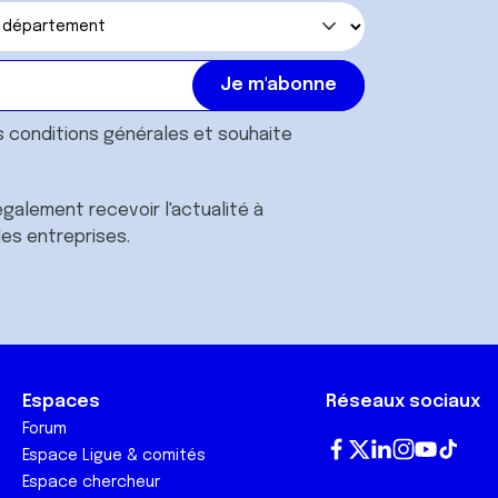
s
conditions générales
et souhaite
galement recevoir l'actualité à
des entreprises.
Espaces
Réseaux sociaux
Forum
Espace Ligue & comités
Fa
T
Lin
In
Yo
Tik
Espace chercheur