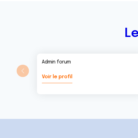
n
t
Le
Admin forum
Voir le profil