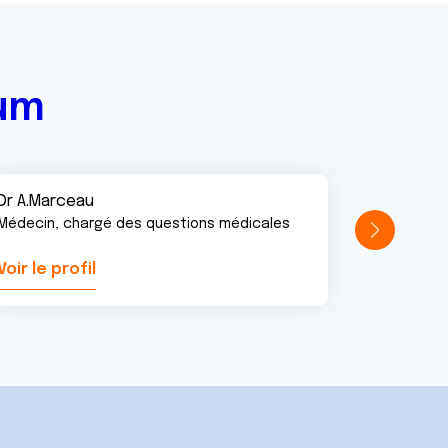
rum
Dr A.Marceau
Médecin, chargé des questions médicales
Voir le profil
Voir le pr