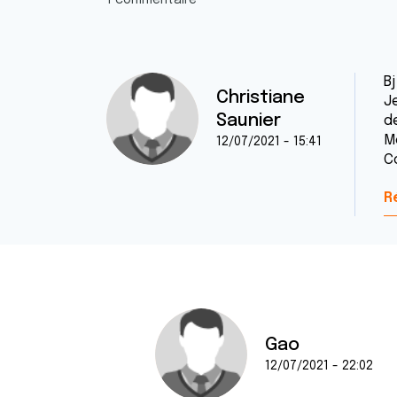
1 commentaire
Bj
Christiane
J
Saunier
d
M
12/07/2021 - 15:41
C
R
Gao
12/07/2021 - 22:02