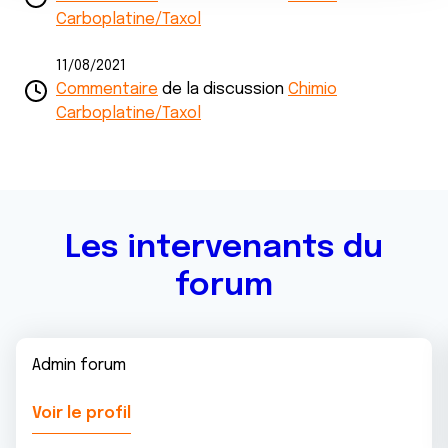
n
notre site avec nos partenaires de médias sociaux, de
Carboplatine/Taxol
t
publicité et d'analyse, qui peuvent combiner celles-ci
avec d'autres informations que vous leur avez fournies
11/08/2021
ou qu'ils ont collectées lors de votre utilisation de leurs
Commentaire
de la discussion
Chimio
services.
Carboplatine/Taxol
Les intervenants du
forum
Admin forum
Voir le profil