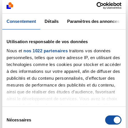
03/09/2021
Commentaire
de la discussion
Chimio
Carboplatine/Taxol
Consentement
Détails
Paramètres des annonces
02/09/2021
Commentaire
de la discussion
Chimio
Utilisation responsable de vos données
Carboplatine/Taxol
Nous et
nos 1022 partenaires
traitons vos données
personnelles, telles que votre adresse IP, en utilisant des
28/08/2021
technologies comme les cookies pour stocker et accéder
Commentaire
de la discussion
Chimio
à des informations sur votre appareil, afin de diffuser des
Carboplatine/Taxol
publicités et du contenu personnalisés, d'effectuer des
mesures de performance des publicités et du contenu,
26/08/2021
ainsi que de réaliser des études d’audience, favorisant
Commentaire
de la discussion
Chimio
ainsi le développement de services. Vous avez le choix
Carboplatine/Taxol
quant à l'utilisation de vos données et à leurs finalités.
Vous pouvez modifier ou retirer votre consentement à
S
25/08/2021
tout moment en consultant la Déclaration relative aux
Nécessaires
Commentaire
de la discussion
Chimio
é
cookies ou en cliquant sur l'icône de confidentialité.
Carboplatine/Taxol
l