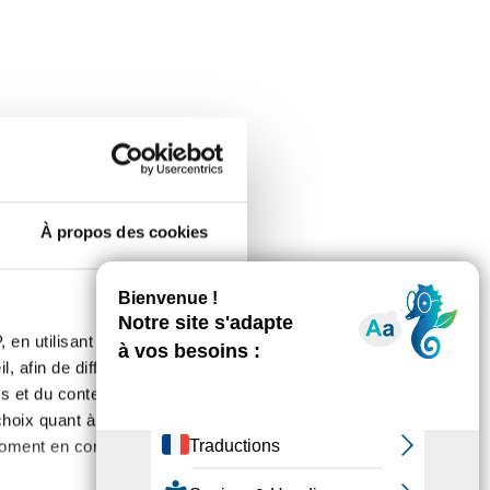
À propos des cookies
 en utilisant des
, afin de diffuser des
s et du contenu, ainsi que de
oix quant à l'utilisation de
moment en consultant la