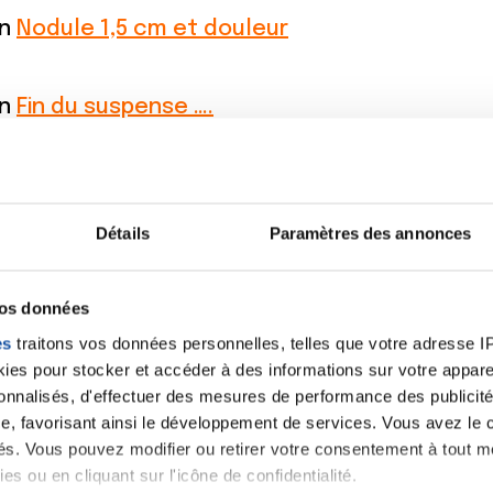
on
Nodule 1,5 cm et douleur
on
Fin du suspense ….
on
Présentation
Détails
Paramètres des annonces
 du suspense ….
vos données
on
Présentation
es
traitons vos données personnelles, telles que votre adresse IP,
es pour stocker et accéder à des informations sur votre appareil
sonnalisés, d'effectuer des mesures de performance des publicité
on
Présentation
e, favorisant ainsi le développement de services. Vous avez le ch
ités. Vous pouvez modifier ou retirer votre consentement à tout 
es ou en cliquant sur l'icône de confidentialité.