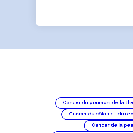
t
e
m
e
n
t
Cancer du poumon, de la thy
Cancer du côlon et du re
Cancer de la pe