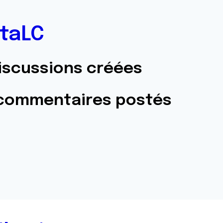
taLC
iscussions créées
 commentaires postés