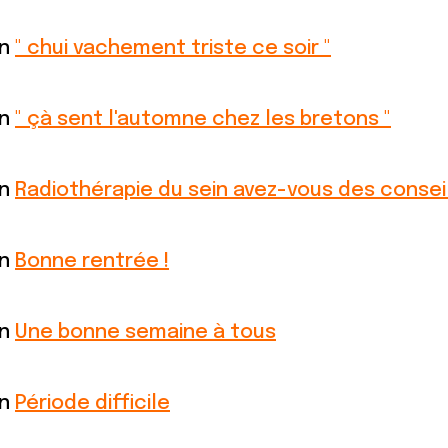
on
" chui vachement triste ce soir "
on
" çà sent l'automne chez les bretons "
on
Radiothérapie du sein avez-vous des consei
on
Bonne rentrée !
on
Une bonne semaine à tous
on
Période difficile