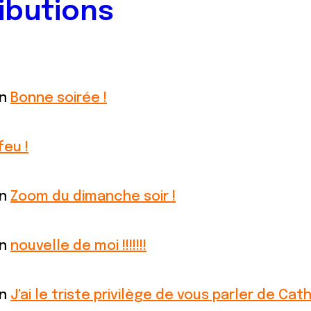
ibutions
on
Bonne soirée !
feu !
on
Zoom du dimanche soir !
on
nouvelle de moi !!!!!!!
on
J'ai le triste privilège de vous parler de Cat