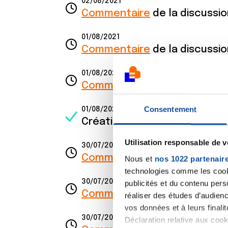
02/08/2021
Commentaire
de la discussi
01/08/2021
Commentaire
de la discussi
01/08/2021
Commentaire
de la discussi
Consentement
01/08/2021
Création de la discussion
Fin
Utilisation responsable de 
30/07/2021
Commentaire
de la discussi
Nous et
nos 1022 partenair
technologies comme les cooki
30/07/2021
publicités et du contenu per
Commentaire
de la discussi
réaliser des études d’audienc
vos données et à leurs final
30/07/2021
Déclaration relative aux cooki