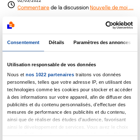
02/03/2022
Commentaire
de la discussion
Nouvelle de moi .....
02/03/2022
Commentaire
de la discussion
Début de
marathon chimio/immuno/radio
Consentement
Détails
Paramètres des annonces
02/03/2022
Commentaire
de la discussion
Mélanome et délai
Utilisation responsable de vos données
d'exérèse
Nous et
nos 1022 partenaires
traitons vos données
02/03/2022
personnelles, telles que votre adresse IP, en utilisant des
Commentaire
de la discussion
récidive du au
technologies comme les cookies pour stocker et accéder
Mélanome
à des informations sur votre appareil, afin de diffuser des
publicités et du contenu personnalisés, d'effectuer des
17/10/2021
mesures de performance des publicités et du contenu,
Commentaire
de la discussion
récidive du au
ainsi que de réaliser des études d’audience, favorisant
Mélanome
ainsi le développement de services. Vous avez le choix
quant à l'utilisation de vos données et à leurs finalités.