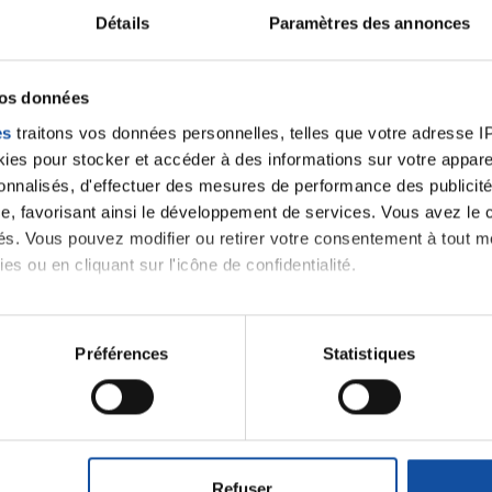
Détails
Paramètres des annonces
velle discussion, vous aurez besoin de vous connecter ou
Se connecter
Créer un nouveau compte
vos données
es
traitons vos données personnelles, telles que votre adresse IP,
es pour stocker et accéder à des informations sur votre appareil
sonnalisés, d'effectuer des mesures de performance des publicité
e, favorisant ainsi le développement de services. Vous avez le ch
ités. Vous pouvez modifier ou retirer votre consentement à tout 
es ou en cliquant sur l'icône de confidentialité.
imerions également :
tions sur votre localisation géographique qui peuvent être précis
Préférences
Statistiques
Thématiques
eil en l'analysant activement pour en relever les caractéristique
aitement de vos données personnelles et définir vos préférences
roïde et des voies respiratoires
Cancer du sein
er ou retirer votre consentement à tout moment à partir de la dé
Refuser