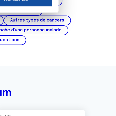
corps de l'utérus, ovaires)
nnalités relatives aux médias
on de notre site avec nos
cer du testicule
 d'autres informations que
Autres types de cancers
roche d'une personne malade
questions
rum