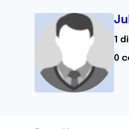
Ju
1 d
0 