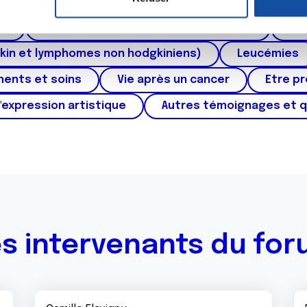
ctum
Cancer de l'appareil génital féminin (col et 
e personnaliser le contenu et les annonces, d'offrir des fonctio
rafic. Nous partageons également des informations sur l'utilisati
au
Cancers urologiques (rein et vessie)
Can
, de publicité et d'analyse, qui peuvent combiner celles-ci avec
kin et lymphomes non hodgkiniens)
Leucémies
ils ont collectées lors de votre utilisation de leurs services.
ments et soins
Vie après un cancer
Etre p
'expression artistique
Autres témoignages et 
s intervenants du fo