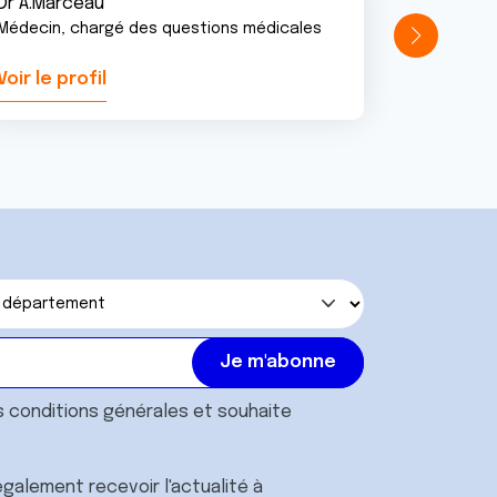
Dr A.Marceau
Médecin, chargé des questions médicales
Voir le profil
Voir le pr
s
conditions générales
et souhaite
galement recevoir l'actualité à