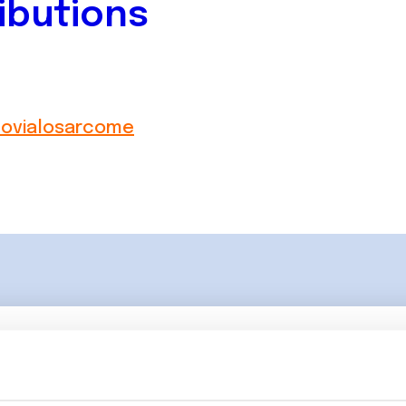
ibutions
novialosarcome
Lancer une discussio