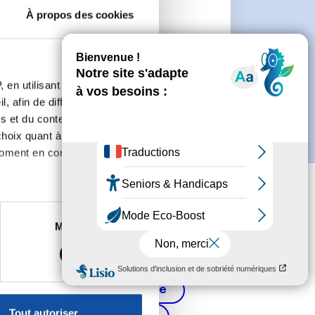
À propos des cookies
 de créer un compte.
 en utilisant des
, afin de diffuser des
s et du contenu, ainsi que de
oix quant à l'utilisation de
moment en consultant la
es à plusieurs mètres près
Marketing
s spécifiques (empreintes
, reportez-vous à la
section «
Cancer de la prostate
claration sur les cookies.
Tout autoriser