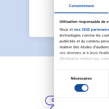
Pour lancer une nou
Consentement
Utilisation responsable de 
Nous et
nos 1022 partenair
technologies comme les cooki
publicités et du contenu per
réaliser des études d’audienc
vos données et à leurs final
Déclaration relative aux cooki
Si vous le permettez, nous a
S
Collecter des informa
Nécessaires
é
Identifier votre appar
l
digitales).
e
Pour en savoir plus sur le tr
c
Cancer du poumon, de la thy
Détails »
. Vous pouvez modifi
t
i