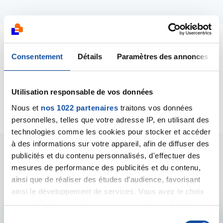
Dernières contributions
Consentement
Détails
Paramètres des annonces
16/11/2022
Utilisation responsable de vos données
Création de la discussion
frais de transport
Nous et
nos 1022 partenaires
traitons vos données
personnelles, telles que votre adresse IP, en utilisant des
technologies comme les cookies pour stocker et accéder
à des informations sur votre appareil, afin de diffuser des
publicités et du contenu personnalisés, d'effectuer des
Les intervenants du
mesures de performance des publicités et du contenu,
forum
ainsi que de réaliser des études d’audience, favorisant
ainsi le développement de services. Vous avez le choix
quant à l'utilisation de vos données et à leurs finalités.
Vous pouvez modifier ou retirer votre consentement à
S
Admin forum