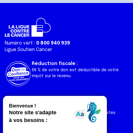
Numéro vert :
0 800 940 939
Ligue Soutien Cancer
Réduction fiscale :
66 % de votre don est déductible de votre
impôt sur le revenu
Liens utiles
Espaces
Nos actualités
Forum
Nos publications
Espace Ligue & comités
Contact
Espace chercheur
Devenir partenaire
Espace presse