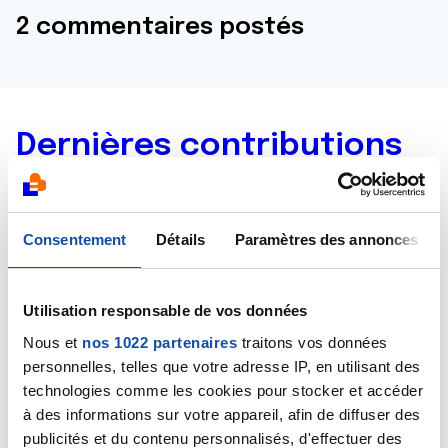
2 commentaires postés
Dernières contributions
09/01/2024
Commentaire
de la discussion
Thérapie cellule
Consentement
Détails
Paramètres des annonces
dendritique
16/01/2023
Utilisation responsable de vos données
Commentaire
de la discussion
Thérapie cellule
Nous et
nos 1022 partenaires
traitons vos données
dendritique
personnelles, telles que votre adresse IP, en utilisant des
technologies comme les cookies pour stocker et accéder
15/01/2023
à des informations sur votre appareil, afin de diffuser des
Création de la discussion
Thérapie cellule
publicités et du contenu personnalisés, d'effectuer des
dendritique