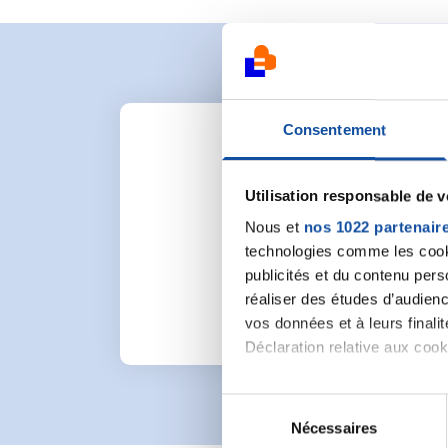
Consentement
Utilisation responsable de 
Nous et
nos 1022 partenair
Pour lancer une nou
technologies comme les cooki
publicités et du contenu per
réaliser des études d’audienc
vos données et à leurs final
Déclaration relative aux cooki
Si vous le permettez, nous a
S
Collecter des informa
Nécessaires
é
Identifier votre appar