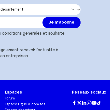
s
conditions générales
et souhaite
galement recevoir l'actualité à
des entreprises.
Espaces
Réseaux sociaux
Forum
Espace Ligue & comités
Fa
T
Lin
In
Yo
Tik