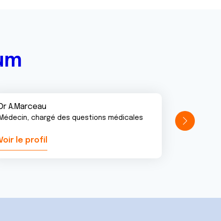
rum
Dr A.Marceau
Médecin, chargé des questions médicales
Voir le profil
Voir le pr