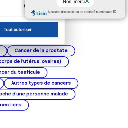
, reportez-vous à la
section «
claration sur les cookies.
Tout autoriser
nnalités relatives aux médias
on de notre site avec nos
 d'autres informations que
Cancer de la prostate
corps de l'utérus, ovaires)
cer du testicule
Autres types de cancers
roche d'une personne malade
questions