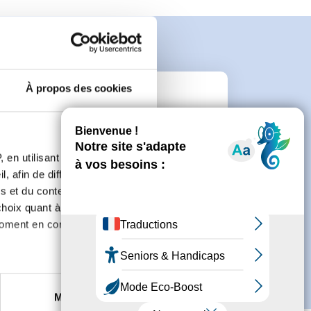
À propos des cookies
n
 en utilisant des
 de créer un compte.
, afin de diffuser des
s et du contenu, ainsi que de
oix quant à l'utilisation de
moment en consultant la
es à plusieurs mètres près
Marketing
s spécifiques (empreintes