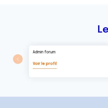
n
t
Le
Admin forum
Voir le profil