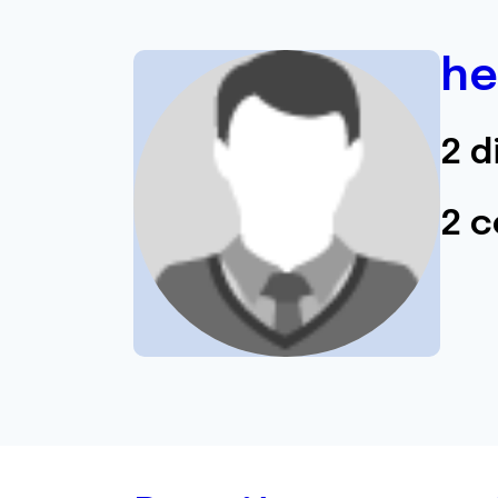
he
2 d
2 