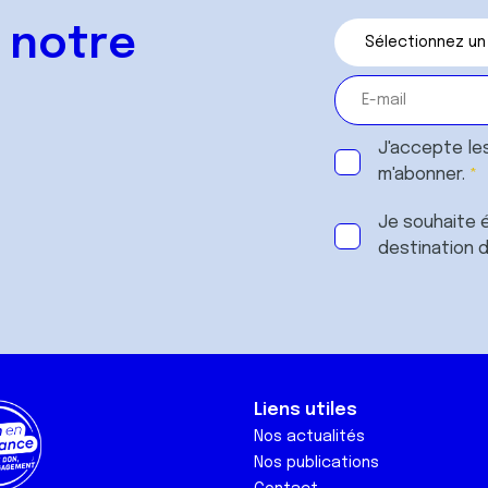
 notre
J'accepte le
m'abonner.
Je souhaite é
destination 
Liens utiles
Nos actualités
Nos publications