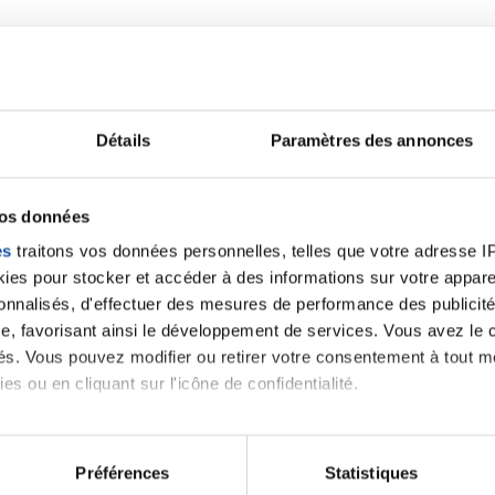
Détails
Paramètres des annonces
Lancer une discussio
vos données
es
traitons vos données personnelles, telles que votre adresse IP,
velle discussion, vous aurez besoin de vous connecter ou
es pour stocker et accéder à des informations sur votre appareil
sonnalisés, d'effectuer des mesures de performance des publicité
e, favorisant ainsi le développement de services. Vous avez le ch
Se connecter
Créer un nouveau compte
ités. Vous pouvez modifier ou retirer votre consentement à tout 
es ou en cliquant sur l'icône de confidentialité.
imerions également :
tions sur votre localisation géographique qui peuvent être précis
Préférences
Statistiques
eil en l'analysant activement pour en relever les caractéristique