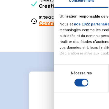
Consentement
13/09/2023
Création de la discussion
tra
Utilisation responsable de 
01/09/2023
Commentaire
de la discussi
Nous et
nos 1022 partenair
technologies comme les cooki
publicités et du contenu per
réaliser des études d’audienc
vos données et à leurs final
Déclaration relative aux cooki
Si vous le permettez, nous a
S
Collecter des informa
Nécessaires
é
Identifier votre appar
l
digitales).
e
Pour en savoir plus sur le tr
c
Détails »
. Vous pouvez modifi
t
i
Pour lancer une nou
Les cookies nous permettent d
o