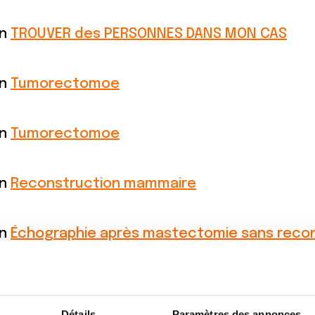
on
TROUVER des PERSONNES DANS MON CAS
on
Tumorectomoe
on
Tumorectomoe
on
Reconstruction mammaire
on
Échographie après mastectomie sans reco
on
traitements
Détails
Paramètres des annonces