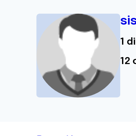
si
1 d
12