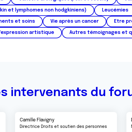
kin et lymphomes non hodgkiniens)
Leucémies
ments et soins
Vie après un cancer
Etre p
'expression artistique
Autres témoignages et 
s intervenants du fo
Camille Flavigny
Directrice Droits et soutien des personnes