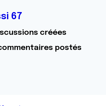
ssi 67
iscussions créées
 commentaires postés