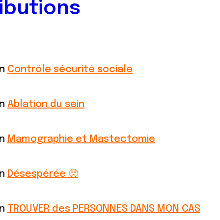
ibutions
on
Contrôle sécurité sociale
on
Ablation du sein
on
Mamographie et Mastectomie
on
Désespérée 🥺
on
TROUVER des PERSONNES DANS MON CAS