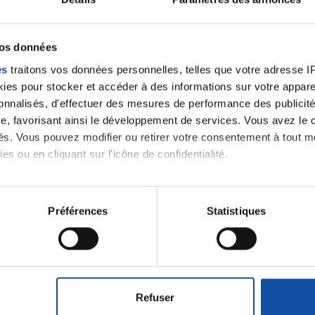
itements
vos données
on
Prothèse mammaire
es
traitons vos données personnelles, telles que votre adresse IP,
es pour stocker et accéder à des informations sur votre appareil
sonnalisés, d'effectuer des mesures de performance des publicité
e, favorisant ainsi le développement de services. Vous avez le ch
ités. Vous pouvez modifier ou retirer votre consentement à tout 
es ou en cliquant sur l'icône de confidentialité.
imerions également :
tions sur votre localisation géographique qui peuvent être précis
Préférences
Statistiques
eil en l'analysant activement pour en relever les caractéristique
Lancer une discussio
aitement de vos données personnelles et définir vos préférences
er ou retirer votre consentement à tout moment à partir de la dé
Refuser
velle discussion, vous aurez besoin de vous connecter ou
e personnaliser le contenu et les annonces, d'offrir des fonctio