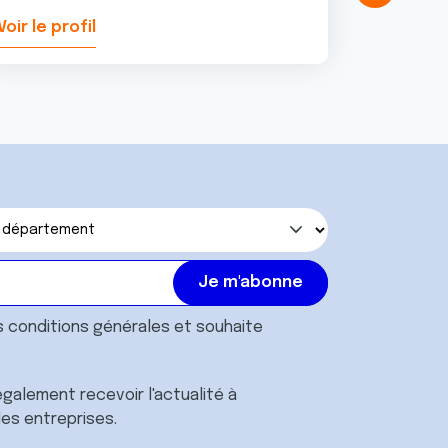
Voir le profil
Voir le pr
s
conditions générales
et souhaite
galement recevoir l'actualité à
des entreprises.