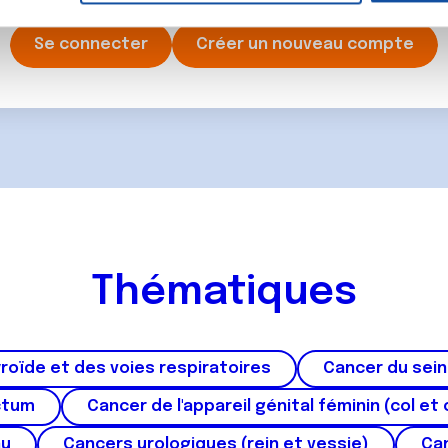
rafic. Nous partageons également des informations sur l'utilisati
, de publicité et d'analyse, qui peuvent combiner celles-ci avec
Se connecter
Créer un nouveau compte
ils ont collectées lors de votre utilisation de leurs services.
Thématiques
roïde et des voies respiratoires
Cancer du sein
ctum
Cancer de l'appareil génital féminin (col et 
au
Cancers urologiques (rein et vessie)
Can