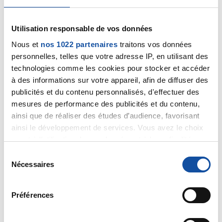
31/01/2024
Utilisation responsable de vos données
Commentaire
de la discussion
Cancer vessie
métastasé
Nous et
nos 1022 partenaires
traitons vos données
personnelles, telles que votre adresse IP, en utilisant des
11/01/2024
technologies comme les cookies pour stocker et accéder
Commentaire
de la discussion
Cancer vessie
à des informations sur votre appareil, afin de diffuser des
métastasé
publicités et du contenu personnalisés, d'effectuer des
mesures de performance des publicités et du contenu,
23/12/2023
ainsi que de réaliser des études d’audience, favorisant
Commentaire
de la discussion
Cancer vessie
ainsi le développement de services. Vous avez le choix
métastasé
quant à l'utilisation de vos données et à leurs finalités.
Vous pouvez modifier ou retirer votre consentement à
S
08/12/2023
tout moment en consultant la Déclaration relative aux
Nécessaires
é
Commentaire
de la discussion
Immunothérapie
cookies ou en cliquant sur l'icône de confidentialité.
l
e
08/12/2023
Préférences
Si vous le permettez, nous aimerions également :
c
Commentaire
de la discussion
Immunothérapie
Collecter des informations sur votre localisation
t