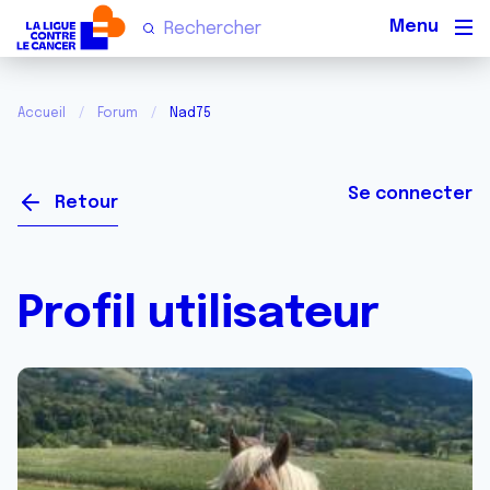
Men
Accueil
Forum
Nad75
Se connecter
Retour
Profil utilisateur