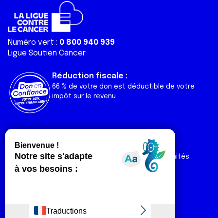
Numéro vert :
0 800 940 939
Ligue Soutien Cancer
Réduction fiscale :
66 % de votre don est déductible de votre
impôt sur le revenu
Liens utiles
Espaces
Nos actualités
Forum
Nos publications
Espace Ligue & comités
Contact
Espace chercheur
Devenir partenaire
Espace presse
Magazine Vivre
Intranet