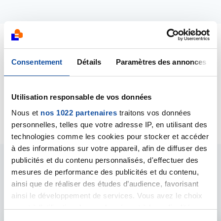
Dernières contributions
Consentement
Détails
Paramètres des annonces
17/08/2023
Création de la discussion
Cancer du duodénum
Utilisation responsable de vos données
D3
Nous et
nos 1022 partenaires
traitons vos données
personnelles, telles que votre adresse IP, en utilisant des
technologies comme les cookies pour stocker et accéder
à des informations sur votre appareil, afin de diffuser des
publicités et du contenu personnalisés, d'effectuer des
Les intervenants du
mesures de performance des publicités et du contenu,
ainsi que de réaliser des études d’audience, favorisant
forum
ainsi le développement de services. Vous avez le choix
quant à l'utilisation de vos données et à leurs finalités.
Vous pouvez modifier ou retirer votre consentement à