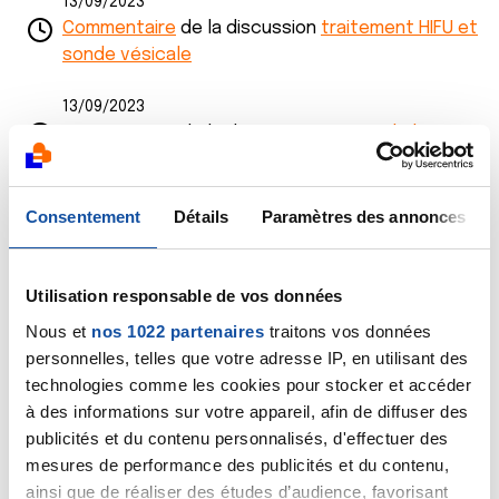
13/09/2023
Commentaire
de la discussion
traitement HIFU et
sonde vésicale
13/09/2023
Commentaire
de la discussion
cancer de la
vessie
12/09/2023
Consentement
Détails
Paramètres des annonces
Commentaire
de la discussion
cancer de la
vessie
Utilisation responsable de vos données
11/09/2023
Nous et
nos 1022 partenaires
traitons vos données
Commentaire
de la discussion
cancer de la
personnelles, telles que votre adresse IP, en utilisant des
vessie
technologies comme les cookies pour stocker et accéder
à des informations sur votre appareil, afin de diffuser des
11/09/2023
publicités et du contenu personnalisés, d'effectuer des
Commentaire
de la discussion
traitement HIFU et
mesures de performance des publicités et du contenu,
sonde vésicale
ainsi que de réaliser des études d’audience, favorisant