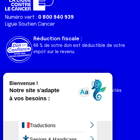
Numéro vert :
0 800 940 939
Ligue Soutien Cancer
Réduction fiscale :
66 % de votre don est déductible de votre
impôt sur le revenu
Liens utiles
Espaces
Nos actualités
Forum
Nos publications
Espace Ligue & comités
Contact
Espace chercheur
Devenir partenaire
Espace presse
Magazine Vivre
Intranet
Réseaux sociaux