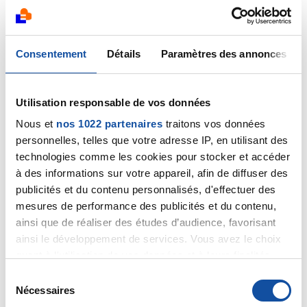
pas indispensable que l’anatomie soit exposée
Parlez-vous vraiment ainsi à vos patients ???
Consentement
Détails
Paramètres des annonces
Je n’arrive pas à y croire…
Je suis venu sur ce forum pour apprendre,
Utilisation responsable de vos données
comprendre, accepter un diagnostic du 29 aout.
Nous et
nos 1022 partenaires
traitons vos données
J’attends mieux. Désolé
personnelles, telles que votre adresse IP, en utilisant des
technologies comme les cookies pour stocker et accéder
Citer
à des informations sur votre appareil, afin de diffuser des
publicités et du contenu personnalisés, d'effectuer des
mesures de performance des publicités et du contenu,
ainsi que de réaliser des études d’audience, favorisant
ainsi le développement de services. Vous avez le choix
quant à l'utilisation de vos données et à leurs finalités.
Dr A.Marceau
Vous pouvez modifier ou retirer votre consentement à
S
14/09/2023 - 08:50
tout moment en consultant la Déclaration relative aux
Nécessaires
é
cookies ou en cliquant sur l'icône de confidentialité.