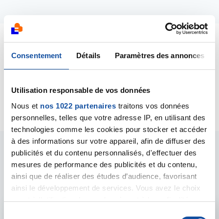
Dernières contributions
Consentement
Détails
Paramètres des annonces
04/11/2023
Utilisation responsable de vos données
Commentaire
de la discussion
Soyons plus fort
Nous et
nos 1022 partenaires
traitons vos données
personnelles, telles que votre adresse IP, en utilisant des
technologies comme les cookies pour stocker et accéder
à des informations sur votre appareil, afin de diffuser des
publicités et du contenu personnalisés, d'effectuer des
Les intervenants du
mesures de performance des publicités et du contenu,
forum
ainsi que de réaliser des études d’audience, favorisant
ainsi le développement de services. Vous avez le choix
quant à l'utilisation de vos données et à leurs finalités.
Vous pouvez modifier ou retirer votre consentement à
S
Admin forum