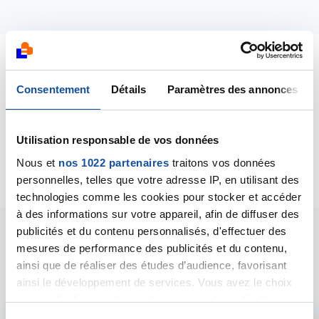
Dernières contributions
Consentement
Détails
Paramètres des annonces
09/07/2024
Commentaire
de la discussion
Chimio sans perte
Utilisation responsable de vos données
de cheveux !
Nous et
nos 1022 partenaires
traitons vos données
personnelles, telles que votre adresse IP, en utilisant des
technologies comme les cookies pour stocker et accéder
à des informations sur votre appareil, afin de diffuser des
publicités et du contenu personnalisés, d'effectuer des
Les intervenants du
mesures de performance des publicités et du contenu,
ainsi que de réaliser des études d’audience, favorisant
forum
ainsi le développement de services. Vous avez le choix
quant à l'utilisation de vos données et à leurs finalités.
Vous pouvez modifier ou retirer votre consentement à