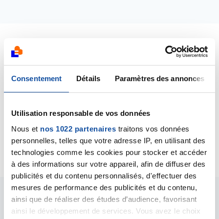
Dernières contributions
Consentement
Détails
Paramètres des annonces
09/11/2024
Commentaire
de la discussion
Mélanome
scapulaire
Utilisation responsable de vos données
Nous et
nos 1022 partenaires
traitons vos données
24/08/2024
Création de la discussion
Mélanome scapulaire
personnelles, telles que votre adresse IP, en utilisant des
technologies comme les cookies pour stocker et accéder
à des informations sur votre appareil, afin de diffuser des
publicités et du contenu personnalisés, d'effectuer des
mesures de performance des publicités et du contenu,
ainsi que de réaliser des études d’audience, favorisant
Les intervenants du
ainsi le développement de services. Vous avez le choix