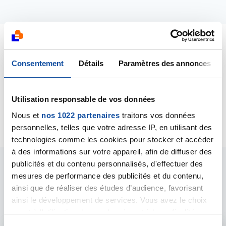
Dernières contributions
Consentement
Détails
Paramètres des annonces
03/10/2024
Création de la discussion
Mon papa a un cancer
Utilisation responsable de vos données
du poumon metastasé
Nous et
nos 1022 partenaires
traitons vos données
personnelles, telles que votre adresse IP, en utilisant des
technologies comme les cookies pour stocker et accéder
à des informations sur votre appareil, afin de diffuser des
publicités et du contenu personnalisés, d'effectuer des
Les intervenants du
mesures de performance des publicités et du contenu,
ainsi que de réaliser des études d’audience, favorisant
forum
ainsi le développement de services. Vous avez le choix
quant à l'utilisation de vos données et à leurs finalités.
Vous pouvez modifier ou retirer votre consentement à