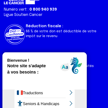
Numéro vert :
0 800 940 939
Ligue Soutien Cancer
Réduction fiscale :
66 % de votre don est déductible de votre
impôt sur le revenu
Liens utiles
Espaces
Nos actualités
Forum
Nos publications
Espace Ligue & comités
Contact
Espace chercheur
Devenir partenaire
Espace presse
Magazine Vivre
Intranet
Réseaux sociaux