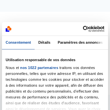
Dernières contributions
18/10/2024
Consentement
Détails
Paramètres des annonces
Commentaire
de la discussion
Boisson REDOX de
chez ASEA
Utilisation responsable de vos données
18/10/2024
Nous et
nos 1022 partenaires
traitons vos données
Commentaire
de la discussion
Boisson REDOX de
personnelles, telles que votre adresse IP, en utilisant des
chez ASEA
technologies comme les cookies pour stocker et accéder
à des informations sur votre appareil, afin de diffuser des
publicités et du contenu personnalisés, d'effectuer des
mesures de performance des publicités et du contenu,
ainsi que de réaliser des études d’audience, favorisant
Les intervenants du
ainsi le développement de services. Vous avez le choix