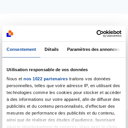
Dernières contributions
19/11/2024
Consentement
Détails
Paramètres des annonces
Commentaire
de la discussion
Douleurs
neuropathiques
Utilisation responsable de vos données
18/11/2024
Nous et
nos 1022 partenaires
traitons vos données
Création de la discussion
Douleurs
personnelles, telles que votre adresse IP, en utilisant des
neuropathiques
technologies comme les cookies pour stocker et accéder
à des informations sur votre appareil, afin de diffuser des
publicités et du contenu personnalisés, d'effectuer des
mesures de performance des publicités et du contenu,
ainsi que de réaliser des études d’audience, favorisant
Les intervenants du
ainsi le développement de services. Vous avez le choix