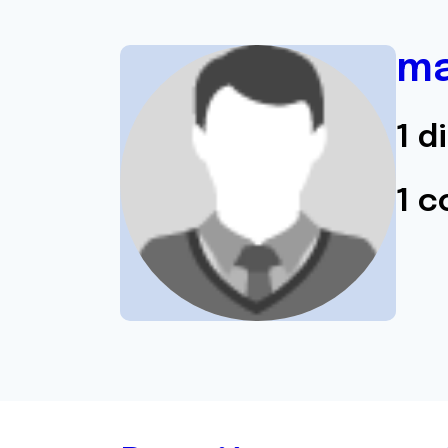
ma
1 d
1 