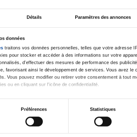
Lancer une discussio
Détails
Paramètres des annonces
velle discussion, vous aurez besoin de vous connecter ou
vos données
es
traitons vos données personnelles, telles que votre adresse IP,
Se connecter
Créer un nouveau compte
es pour stocker et accéder à des informations sur votre appareil
sonnalisés, d'effectuer des mesures de performance des publicité
e, favorisant ainsi le développement de services. Vous avez le ch
ités. Vous pouvez modifier ou retirer votre consentement à tout 
es ou en cliquant sur l'icône de confidentialité.
imerions également :
tions sur votre localisation géographique qui peuvent être précis
Préférences
Statistiques
eil en l'analysant activement pour en relever les caractéristique
Thématiques
aitement de vos données personnelles et définir vos préférences