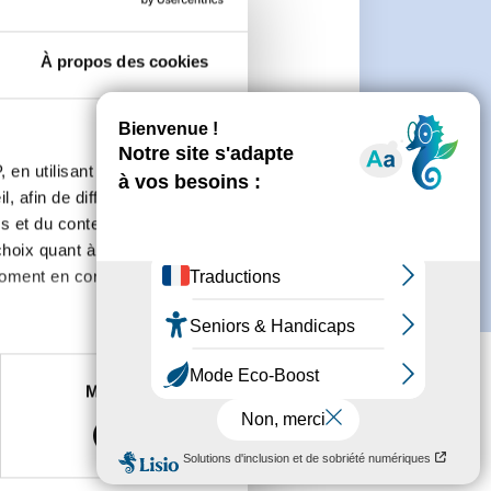
n
À propos des cookies
 de créer un compte.
 en utilisant des
, afin de diffuser des
s et du contenu, ainsi que de
oix quant à l'utilisation de
moment en consultant la
es à plusieurs mètres près
Marketing
s spécifiques (empreintes
, reportez-vous à la
section «