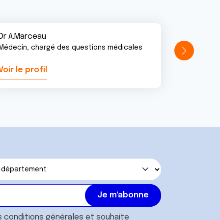
Dr A.Marceau
Médecin, chargé des questions médicales
Voir le profil
Voir le pr
s
conditions générales
et souhaite