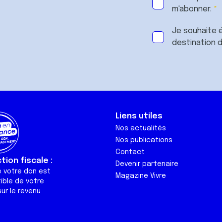
m'abonner.
Je souhaite é
destination 
Liens utiles
Nos actualités
Nos publications
Contact
ion fiscale :
Devenir partenaire
e votre don est
Magazine Vivre
ible de votre
ur le revenu