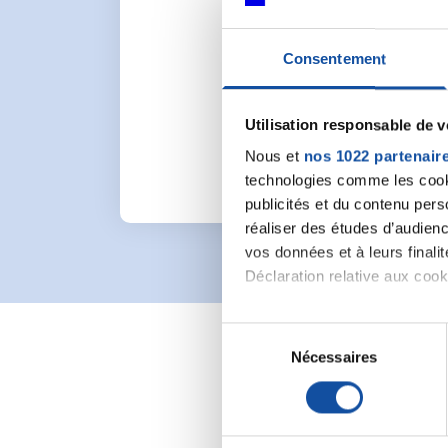
Consentement
Pour lancer une nou
Utilisation responsable de 
Nous et
nos 1022 partenair
technologies comme les cooki
publicités et du contenu per
réaliser des études d’audienc
vos données et à leurs final
Déclaration relative aux cooki
Si vous le permettez, nous a
S
Collecter des informa
Nécessaires
é
Identifier votre appar
l
digitales).
e
Pour en savoir plus sur le tr
c