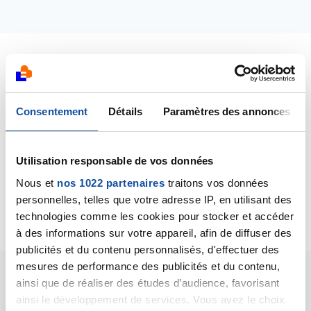
Dernières contributions
Consentement
Détails
Paramètres des annonces
08/03/2025
Commentaire
de la discussion
Aidant à 24 ans
Utilisation responsable de vos données
15/01/2025
Création de la discussion
Mon père à un cancer
Nous et
nos 1022 partenaires
traitons vos données
du pancréas
personnelles, telles que votre adresse IP, en utilisant des
technologies comme les cookies pour stocker et accéder
à des informations sur votre appareil, afin de diffuser des
publicités et du contenu personnalisés, d'effectuer des
mesures de performance des publicités et du contenu,
ainsi que de réaliser des études d’audience, favorisant
Les intervenants du
ainsi le développement de services. Vous avez le choix