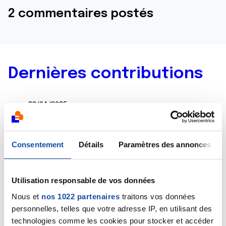
2 commentaires postés
Dernières contributions
22/04/2025
Commentaire
de la discussion
Quelles chimios
après Taxol et EC triple négatif
Consentement
Détails
Paramètres des annonces
20/04/2025
Commentaire
de la discussion
Quelles chimios
après Taxol et EC triple négatif
Utilisation responsable de vos données
Nous et
nos 1022 partenaires
traitons vos données
20/04/2025
personnelles, telles que votre adresse IP, en utilisant des
Création de la discussion
Quelles chimios après
technologies comme les cookies pour stocker et accéder
Taxol et EC triple négatif