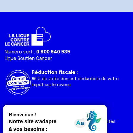
Numéro vert :
0 800 940 939
Ligue Soutien Cancer
Réduction fiscale :
66 % de votre don est déductible de votre
impôt sur le revenu
Liens utiles
Espaces
Nos actualités
Forum
Nos publications
Espace Ligue & comités
Contact
Espace chercheur