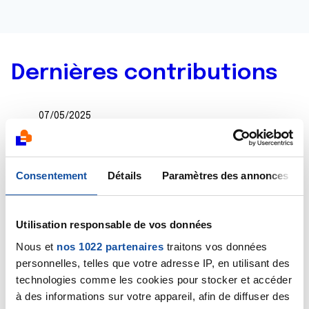
Dernières contributions
07/05/2025
Commentaire
de la discussion
Cancer du sein
triple positif
Consentement
Détails
Paramètres des annonces
07/05/2025
Commentaire
de la discussion
Cancer du sein
triple positif
Utilisation responsable de vos données
Nous et
nos 1022 partenaires
traitons vos données
03/02/2025
Commentaire
de la discussion
Cancer du sein , la
personnelles, telles que votre adresse IP, en utilisant des
peur
technologies comme les cookies pour stocker et accéder
à des informations sur votre appareil, afin de diffuser des