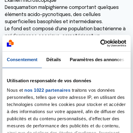
Examen microscopique
Desquamation malpighienne comportant quelques
éléments acido-pycnotiques, des cellules
superficielles basophiles et intermédiaires.
Le fond est composé d'une population bactérienne à
prédominance coccique, caractérisant un
déséquilibre de la flore.
Il existe des éléments binucléés et des
dyskératocytes. Certaines cellules présentent des
Consentement
Détails
Paramètres des annonces
halos périnucléaires. On observe également des
cellules métaplasiques matures et des cellules
cylindriques endocervicales. Conclusion
Utilisation responsable de vos données
Cellules malpighiennes atypiques de signification
Nous et
nos 1022 partenaires
traitons vos données
indéterminée (ASC-US) (Bethesda 2014)
personnelles, telles que votre adresse IP, en utilisant des
Remarque : simple modification de la flore. [Conduite à
technologies comme les cookies pour stocker et accéder
tenir : www.smpf.info/frottis/ ]
à des informations sur votre appareil, afin de diffuser des
publicités et du contenu personnalisés, d'effectuer des
J’ai fait une colposcopie et une biopsie dont j’attends
mesures de performance des publicités et du contenu,
les résultats. Est ce qu’il peut y avoir un risque de
ainsi que de réaliser des études d’audience, favorisant