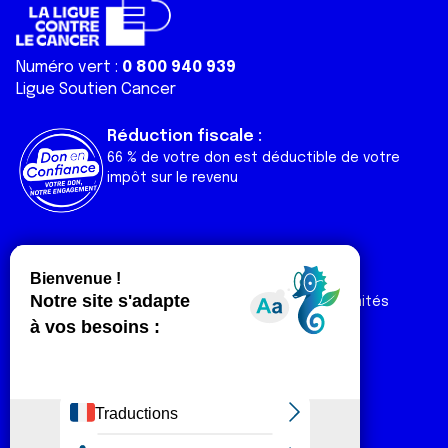
Numéro vert :
0 800 940 939
Ligue Soutien Cancer
Réduction fiscale :
66 % de votre don est déductible de votre
impôt sur le revenu
Liens utiles
Espaces
Nos actualités
Forum
Nos publications
Espace Ligue & comités
Contact
Espace chercheur
Devenir partenaire
Espace presse
Magazine Vivre
Intranet
Réseaux sociaux