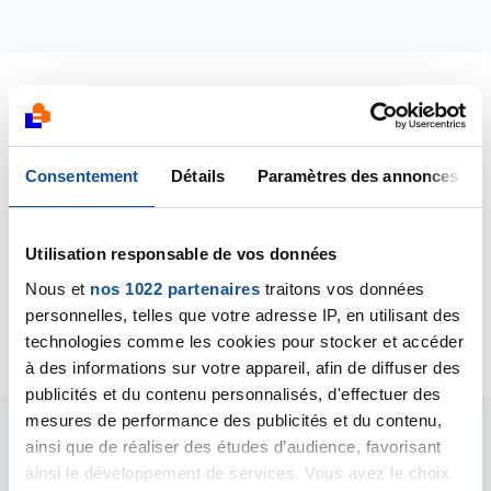
Dernières contributions
Consentement
Détails
Paramètres des annonces
16/06/2025
Commentaire
de la discussion
A l aide
Utilisation responsable de vos données
07/06/2025
Commentaire
de la discussion
Echanges entre
Nous et
nos 1022 partenaires
traitons vos données
proches aidants
personnelles, telles que votre adresse IP, en utilisant des
technologies comme les cookies pour stocker et accéder
à des informations sur votre appareil, afin de diffuser des
publicités et du contenu personnalisés, d'effectuer des
mesures de performance des publicités et du contenu,
ainsi que de réaliser des études d’audience, favorisant
Les intervenants du
ainsi le développement de services. Vous avez le choix