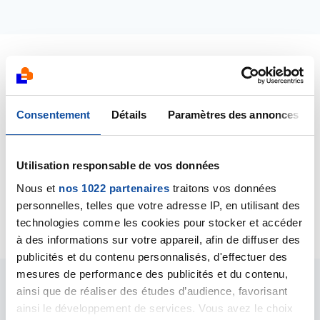
Dernières contributions
Consentement
Détails
Paramètres des annonces
15/02/2014
Commentaire
de la discussion
metastases
osseuses et cimentoplastie
Utilisation responsable de vos données
Nous et
nos 1022 partenaires
traitons vos données
07/02/2014
Création de la discussion
THYROIDE
personnelles, telles que votre adresse IP, en utilisant des
technologies comme les cookies pour stocker et accéder
à des informations sur votre appareil, afin de diffuser des
publicités et du contenu personnalisés, d'effectuer des
mesures de performance des publicités et du contenu,
ainsi que de réaliser des études d’audience, favorisant
Les intervenants du
ainsi le développement de services. Vous avez le choix