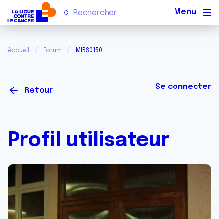
Men
Accueil
Forum
MIBS0150
Se connecter
Retour
Profil utilisateur