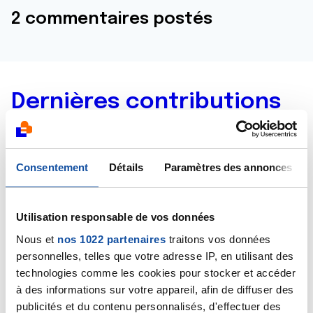
2 commentaires postés
Dernières contributions
09/04/2026
Commentaire
de la discussion
Est ce un cancer
Consentement
Détails
Paramètres des annonces
du sein?
08/04/2026
Utilisation responsable de vos données
Création de la discussion
Est ce un cancer du
Nous et
nos 1022 partenaires
traitons vos données
sein?
personnelles, telles que votre adresse IP, en utilisant des
technologies comme les cookies pour stocker et accéder
06/04/2026
à des informations sur votre appareil, afin de diffuser des
Commentaire
de la discussion
Est-il possible que
publicités et du contenu personnalisés, d'effectuer des
j'ai un cancer?