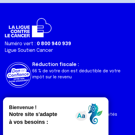
Numéro vert :
0 800 940 939
Ligue Soutien Cancer
Réduction fiscale :
66 % de votre don est déductible de votre
impôt sur le revenu
Liens utiles
Espaces
Nos actualités
Forum
Nos publications
Espace Ligue & comités
Contact
Espace chercheur
Devenir partenaire
Espace presse