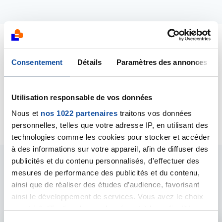
Dernières contributions
Consentement
Détails
Paramètres des annonces
02/06/2014
Création de la discussion
M'aider à soutenir ma
Utilisation responsable de vos données
famille
Nous et
nos 1022 partenaires
traitons vos données
personnelles, telles que votre adresse IP, en utilisant des
technologies comme les cookies pour stocker et accéder
à des informations sur votre appareil, afin de diffuser des
publicités et du contenu personnalisés, d'effectuer des
Les intervenants du
mesures de performance des publicités et du contenu,
ainsi que de réaliser des études d’audience, favorisant
forum
ainsi le développement de services. Vous avez le choix
quant à l'utilisation de vos données et à leurs finalités.
Vous pouvez modifier ou retirer votre consentement à