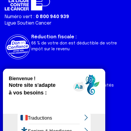
Numéro vert :
0 800 940 939
Ligue Soutien Cancer
Réduction fiscale :
66 % de votre don est déductible de votre
impôt sur le revenu
Liens utiles
Espaces
Nos actualités
Forum
Nos publications
Espace Ligue & comités
Contact
Espace chercheur
Devenir partenaire
Espace presse
Magazine Vivre
Intranet
Réseaux sociaux