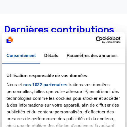
Dernières contributions
11/06/2014
Commentaire
de la discussion
PLEXITE ???
Consentement
Détails
Paramètres des annonces
07/06/2014
Création de la discussion
PLEXITE ???
Utilisation responsable de vos données
Nous et
nos 1022 partenaires
traitons vos données
04/06/2014
personnelles, telles que votre adresse IP, en utilisant des
Commentaire
de la discussion
résultats
technologies comme les cookies pour stocker et accéder
suspects
à des informations sur votre appareil, afin de diffuser des
publicités et du contenu personnalisés, d'effectuer des
mesures de performance des publicités et du contenu,
ainsi que de réaliser des études d’audience, favorisant