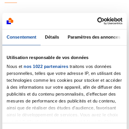
Consentement
Détails
Paramètres des annonces
luc R
11/06/2014 - 13:57
Utilisation responsable de vos données
Nous et
nos 1022 partenaires
traitons vos données
RE BONJOUR NAT 31
personnelles, telles que votre adresse IP, en utilisant des
technologies comme les cookies pour stocker et accéder
je ne sais ou vous allez voir un autre oncologue , mais
à des informations sur votre appareil, afin de diffuser des
sache que tu as le droit d'aller te faire soigner par les
publicités et du contenu personnalisés, d'effectuer des
meilleurs
mesures de performance des publicités et du contenu,
pour ma part j'ai eu affaire a l'institue GUSTAVE ROUSSY
ainsi que de réaliser des études d’audience, favorisant
DE VILLEJUIF ( CENTRE DE RÉFÉRENCE EUROPÉEN
DES INTERVENANTS médecins et infirmières sup a
ainsi le développement de services. Vous avez le choix
l'écoute du malade et avec beaucoup de réconfort
quant à l'utilisation de vos données et à leurs finalités.
il me semble que tu devrais demander un entretien
Vous pouvez modifier ou retirer votre consentement à