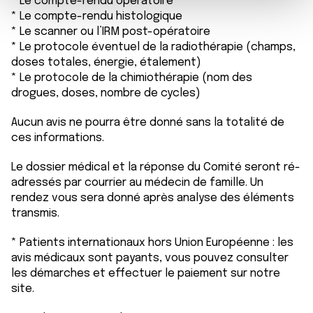
* Le compte-rendu opératoire
m
médias sociaux et d'analyser notre trafic. Nous
* Le compte-rendu histologique
e
partageons également des informations sur l'utilisation de
* Le scanner ou l’IRM post-opératoire
n
notre site avec nos partenaires de médias sociaux, de
* Le protocole éventuel de la radiothérapie (champs,
t
publicité et d'analyse, qui peuvent combiner celles-ci
doses totales, énergie, étalement)
avec d'autres informations que vous leur avez fournies
* Le protocole de la chimiothérapie (nom des
drogues, doses, nombre de cycles)
ou qu'ils ont collectées lors de votre utilisation de leurs
services.
Aucun avis ne pourra être donné sans la totalité de
ces informations.
Le dossier médical et la réponse du Comité seront ré-
adressés par courrier au médecin de famille. Un
rendez vous sera donné après analyse des éléments
transmis.
* Patients internationaux hors Union Européenne : les
avis médicaux sont payants, vous pouvez consulter
les démarches et effectuer le paiement sur notre
site.