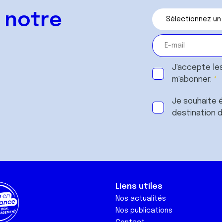
 notre
J'accepte le
m'abonner.
Je souhaite é
destination 
Liens utiles
Nos actualités
Nos publications