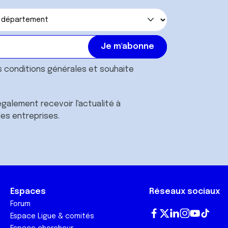
s
conditions générales
et souhaite
galement recevoir l'actualité à
des entreprises.
Espaces
Réseaux sociaux
Forum
Espace Ligue & comités
Fa
T
Lin
In
Yo
Tik