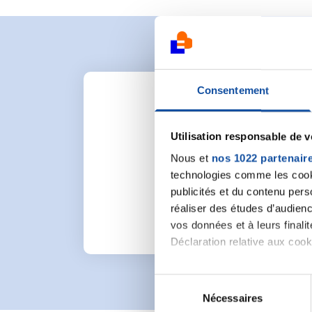
Consentement
Utilisation responsable de 
Nous et
nos 1022 partenair
Pour lancer une nou
technologies comme les cooki
publicités et du contenu per
réaliser des études d’audienc
vos données et à leurs final
Déclaration relative aux cooki
Si vous le permettez, nous a
S
Collecter des informa
Nécessaires
é
Identifier votre appar