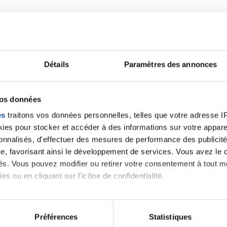
Détails
Paramètres des annonces
Lancer une discussio
vos données
es
traitons vos données personnelles, telles que votre adresse IP,
velle discussion, vous aurez besoin de vous connecter ou
es pour stocker et accéder à des informations sur votre appareil
sonnalisés, d'effectuer des mesures de performance des publicité
e, favorisant ainsi le développement de services. Vous avez le ch
Se connecter
Créer un nouveau compte
ités. Vous pouvez modifier ou retirer votre consentement à tout 
es ou en cliquant sur l'icône de confidentialité.
imerions également :
tions sur votre localisation géographique qui peuvent être précis
Préférences
Statistiques
eil en l'analysant activement pour en relever les caractéristique