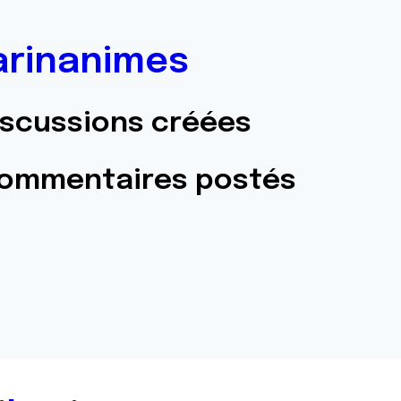
rinanimes
iscussions créées
commentaires postés