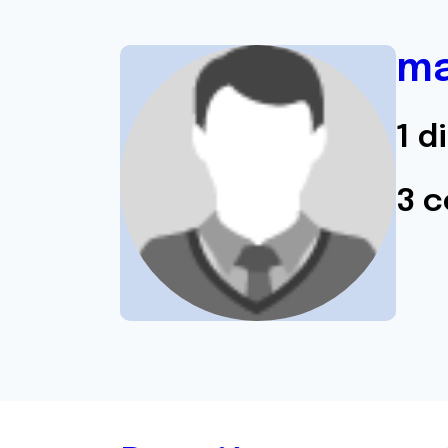
ma
1 d
3 