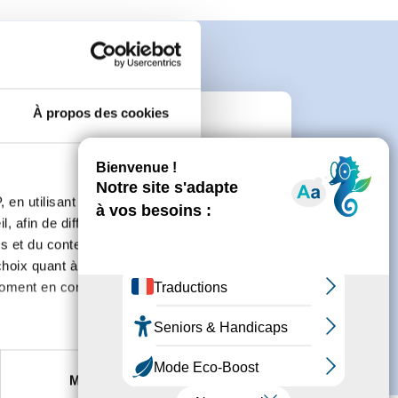
À propos des cookies
n
 en utilisant des
 de créer un compte.
, afin de diffuser des
s et du contenu, ainsi que de
oix quant à l'utilisation de
moment en consultant la
es à plusieurs mètres près
Marketing
s spécifiques (empreintes