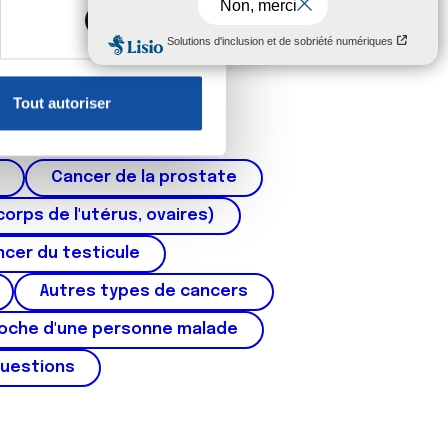
, reportez-vous à la
section «
claration sur les cookies.
Tout autoriser
nnalités relatives aux médias
on de notre site avec nos
 d'autres informations que
Cancer de la prostate
corps de l'utérus, ovaires)
cer du testicule
Autres types de cancers
roche d'une personne malade
questions