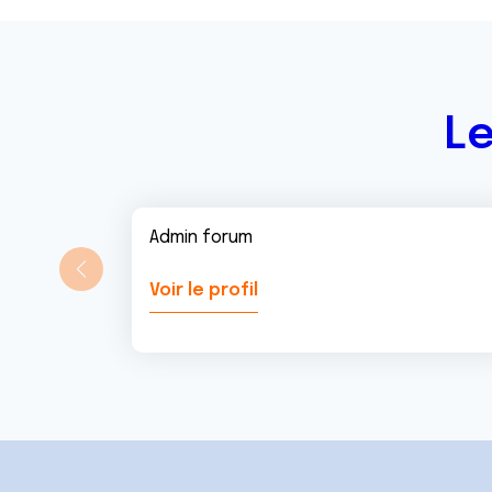
n
t
Le
Admin forum
Voir le profil