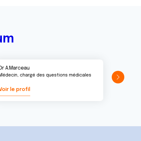
rum
Dr A.Marceau
Médecin, chargé des questions médicales
Voir le profil
Voir le pr