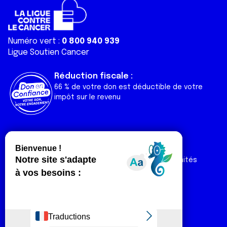
Numéro vert :
0 800 940 939
Ligue Soutien Cancer
Réduction fiscale :
66 % de votre don est déductible de votre
impôt sur le revenu
Liens utiles
Espaces
Nos actualités
Forum
Nos publications
Espace Ligue & comités
Contact
Espace chercheur
Devenir partenaire
Espace presse
Magazine Vivre
Intranet
Réseaux sociaux