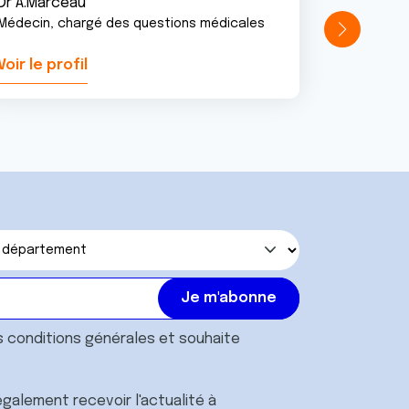
Dr A.Marceau
Médecin, chargé des questions médicales
Voir le profil
Voir le pr
s
conditions générales
et souhaite
galement recevoir l'actualité à