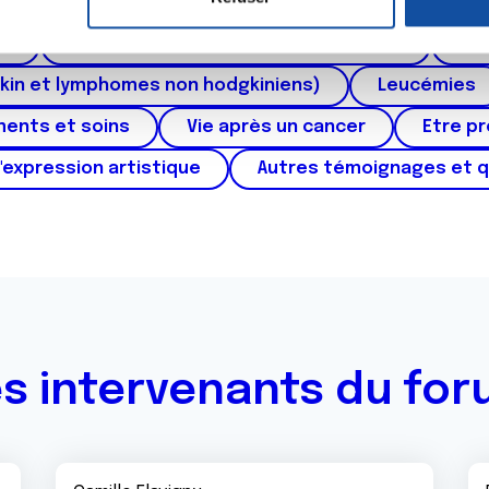
ctum
Cancer de l'appareil génital féminin (col et 
e personnaliser le contenu et les annonces, d'offrir des fonctio
rafic. Nous partageons également des informations sur l'utilisati
au
Cancers urologiques (rein et vessie)
Can
, de publicité et d'analyse, qui peuvent combiner celles-ci avec
kin et lymphomes non hodgkiniens)
Leucémies
ils ont collectées lors de votre utilisation de leurs services.
ments et soins
Vie après un cancer
Etre p
'expression artistique
Autres témoignages et 
s intervenants du fo