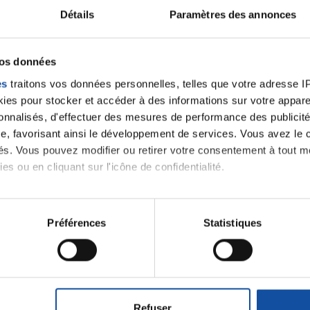
Détails
Paramètres des annonces
velle discussion, vous aurez besoin de vous connecter ou
Se connecter
Créer un nouveau compte
vos données
es
traitons vos données personnelles, telles que votre adresse IP,
es pour stocker et accéder à des informations sur votre appareil
sonnalisés, d'effectuer des mesures de performance des publicité
e, favorisant ainsi le développement de services. Vous avez le ch
ités. Vous pouvez modifier ou retirer votre consentement à tout 
es ou en cliquant sur l'icône de confidentialité.
imerions également :
tions sur votre localisation géographique qui peuvent être précis
Préférences
Statistiques
Thématiques
eil en l'analysant activement pour en relever les caractéristique
aitement de vos données personnelles et définir vos préférences
roïde et des voies respiratoires
Cancer du sein
er ou retirer votre consentement à tout moment à partir de la dé
Refuser