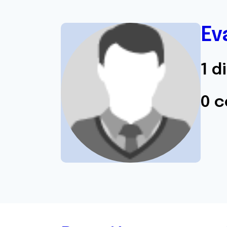
Ev
1 d
0 