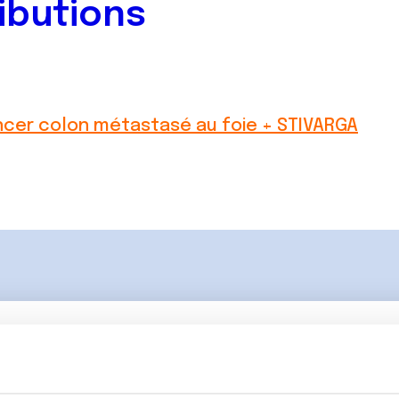
ibutions
cer colon métastasé au foie + STIVARGA
Lancer une discussio