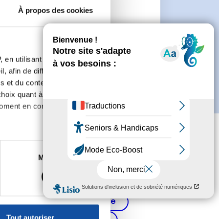
À propos des cookies
 de créer un compte.
 en utilisant des
, afin de diffuser des
s et du contenu, ainsi que de
oix quant à l'utilisation de
moment en consultant la
es à plusieurs mètres près
Marketing
s spécifiques (empreintes
, reportez-vous à la
section «
Cancer de la prostate
claration sur les cookies.
Tout autoriser