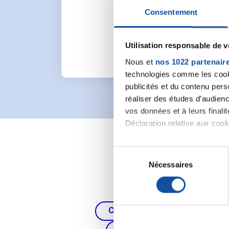
Pour lancer une nou
Consentement
Utilisation responsable de 
Nous et
nos 1022 partenair
technologies comme les cooki
publicités et du contenu per
réaliser des études d’audienc
vos données et à leurs final
Déclaration relative aux cooki
Si vous le permettez, nous a
S
Collecter des informa
Nécessaires
é
Identifier votre appar
l
digitales).
e
Pour en savoir plus sur le tr
c
Cancer du poumon, de la thy
Détails »
. Vous pouvez modifi
t
i