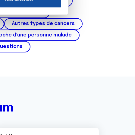
corps de l'utérus, ovaires)
nnalités relatives aux médias
on de notre site avec nos
cer du testicule
 d'autres informations que
Autres types de cancers
roche d'une personne malade
questions
rum