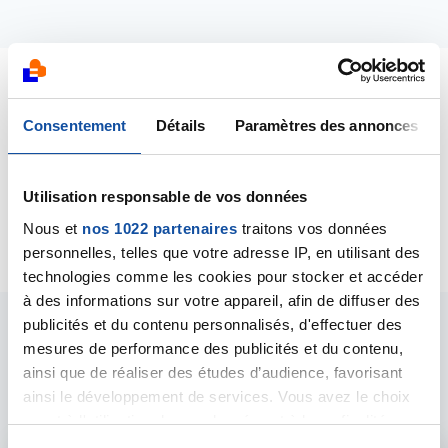
Dernières contributions
Consentement
Détails
Paramètres des annonces
04/05/2015
Commentaire
de la discussion
DEMARCHES
Utilisation responsable de vos données
ADMINISTRATIVES A FAIRE
Nous et
nos 1022 partenaires
traitons vos données
personnelles, telles que votre adresse IP, en utilisant des
technologies comme les cookies pour stocker et accéder
à des informations sur votre appareil, afin de diffuser des
publicités et du contenu personnalisés, d'effectuer des
Les intervenants du
mesures de performance des publicités et du contenu,
ainsi que de réaliser des études d’audience, favorisant
forum
ainsi le développement de services. Vous avez le choix
quant à l'utilisation de vos données et à leurs finalités.
Vous pouvez modifier ou retirer votre consentement à