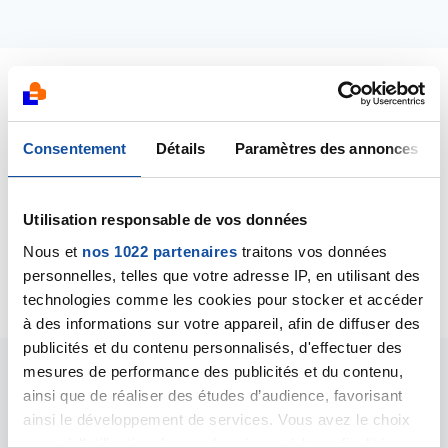
Dernières contributions
Consentement
Détails
Paramètres des annonces
11/12/2015
Commentaire
de la discussion
8 ans de chimio...
Utilisation responsable de vos données
13/11/2015
Nous et
nos 1022 partenaires
traitons vos données
Création de la discussion
8 ans de chimio...
personnelles, telles que votre adresse IP, en utilisant des
technologies comme les cookies pour stocker et accéder
à des informations sur votre appareil, afin de diffuser des
publicités et du contenu personnalisés, d'effectuer des
mesures de performance des publicités et du contenu,
Les intervenants du
ainsi que de réaliser des études d’audience, favorisant
ainsi le développement de services. Vous avez le choix
forum
quant à l'utilisation de vos données et à leurs finalités.