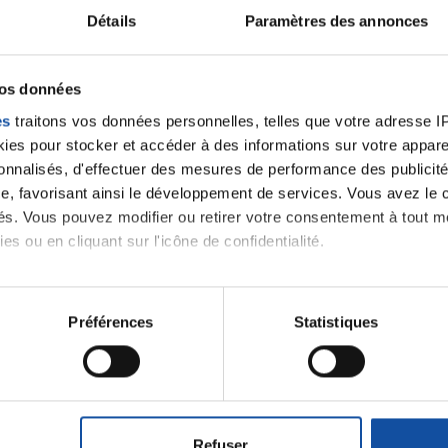
Détails
Paramètres des annonces
velle discussion, vous aurez besoin de vous connecter ou
Se connecter
Créer un nouveau compte
vos données
es
traitons vos données personnelles, telles que votre adresse IP,
es pour stocker et accéder à des informations sur votre appareil
sonnalisés, d'effectuer des mesures de performance des publicité
e, favorisant ainsi le développement de services. Vous avez le ch
ités. Vous pouvez modifier ou retirer votre consentement à tout 
es ou en cliquant sur l'icône de confidentialité.
imerions également :
tions sur votre localisation géographique qui peuvent être précis
Préférences
Statistiques
Thématiques
eil en l'analysant activement pour en relever les caractéristique
aitement de vos données personnelles et définir vos préférences
roïde et des voies respiratoires
Cancer du sein
er ou retirer votre consentement à tout moment à partir de la dé
Refuser