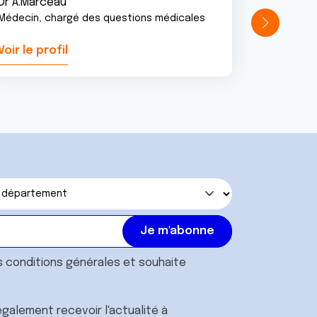
Dr A.Marceau
Médecin, chargé des questions médicales
Voir le profil
Voir le pr
s
conditions générales
et souhaite
galement recevoir l'actualité à