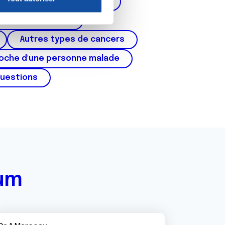
corps de l'utérus, ovaires)
nnalités relatives aux médias
on de notre site avec nos
cer du testicule
 d'autres informations que
Autres types de cancers
roche d'une personne malade
questions
rum