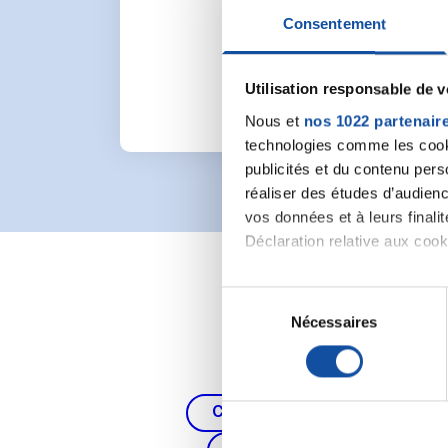
Pour lancer une nou
Consentement
Utilisation responsable de 
Nous et
nos 1022 partenair
technologies comme les cooki
publicités et du contenu per
réaliser des études d’audienc
vos données et à leurs final
Déclaration relative aux cooki
Si vous le permettez, nous a
S
Collecter des informa
Nécessaires
é
Identifier votre appar
l
digitales).
e
Pour en savoir plus sur le tr
c
Cancer du poumon, de la thy
Détails »
. Vous pouvez modifi
t
i