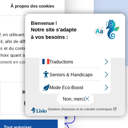
À propos des cookies
 de créer un compte.
 en utilisant des
, afin de diffuser des
s et du contenu, ainsi que de
oix quant à l'utilisation de
moment en consultant la
es à plusieurs mètres près
Marketing
s spécifiques (empreintes
, reportez-vous à la
section «
Cancer de la prostate
claration sur les cookies.
Tout autoriser