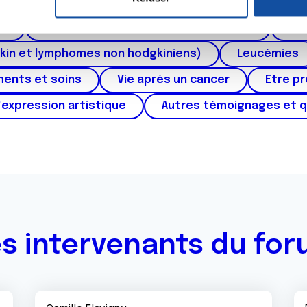
ctum
Cancer de l'appareil génital féminin (col et 
e personnaliser le contenu et les annonces, d'offrir des fonctio
rafic. Nous partageons également des informations sur l'utilisati
au
Cancers urologiques (rein et vessie)
Can
, de publicité et d'analyse, qui peuvent combiner celles-ci avec
kin et lymphomes non hodgkiniens)
Leucémies
ils ont collectées lors de votre utilisation de leurs services.
ments et soins
Vie après un cancer
Etre p
'expression artistique
Autres témoignages et 
s intervenants du fo