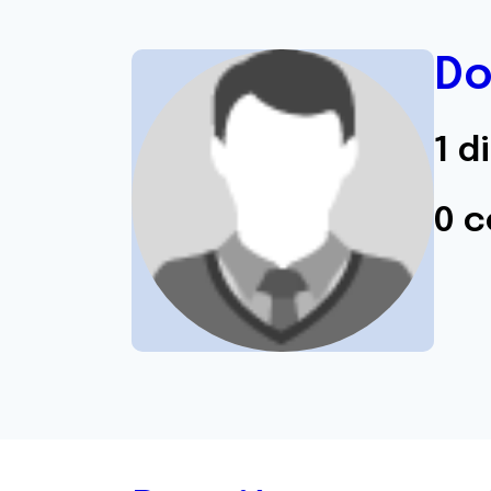
Do
1 d
0 