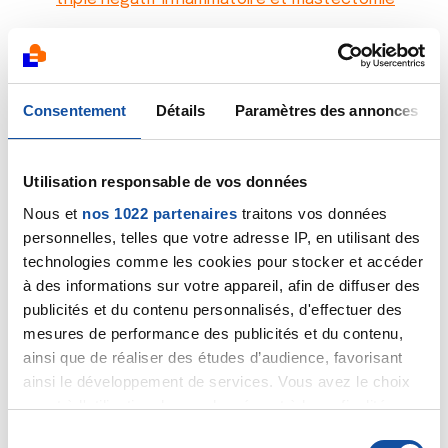
05/10/2014
Commentaire
de la discussion
Vie après le
cancer du sein
Consentement
Détails
Paramètres des annonces
01/10/2014
Création de la discussion
recherche personne
Utilisation responsable de vos données
qui s'est fait opérée d'un double dieps
Nous et
nos 1022 partenaires
traitons vos données
01/10/2014
personnelles, telles que votre adresse IP, en utilisant des
Commentaire
de la discussion
Vie après le
technologies comme les cookies pour stocker et accéder
cancer du sein
à des informations sur votre appareil, afin de diffuser des
publicités et du contenu personnalisés, d'effectuer des
19/09/2014
mesures de performance des publicités et du contenu,
Commentaire
de la discussion
Vie après le
ainsi que de réaliser des études d’audience, favorisant
cancer du sein
ainsi le développement de services. Vous avez le choix
quant à l'utilisation de vos données et à leurs finalités.
17/09/2014
Vous pouvez modifier ou retirer votre consentement à
S
Commentaire
de la discussion
Vie après le