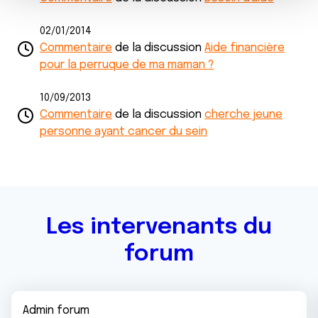
e
partageons également des informations sur l'utilisation de
n
notre site avec nos partenaires de médias sociaux, de
02/01/2014
t
Commentaire
de la discussion
Aide financière
publicité et d'analyse, qui peuvent combiner celles-ci
pour la perruque de ma maman ?
avec d'autres informations que vous leur avez fournies
ou qu'ils ont collectées lors de votre utilisation de leurs
10/09/2013
services.
Commentaire
de la discussion
cherche jeune
personne ayant cancer du sein
Les intervenants du
forum
Admin forum