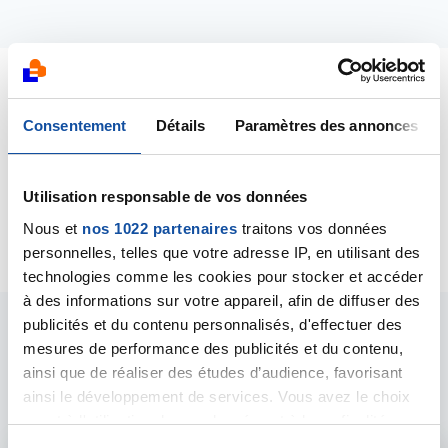
Dernières contributions
Consentement
Détails
Paramètres des annonces
28/01/2016
Commentaire
de la discussion
Cancer du poumon
Utilisation responsable de vos données
et cie :)
Nous et
nos 1022 partenaires
traitons vos données
personnelles, telles que votre adresse IP, en utilisant des
technologies comme les cookies pour stocker et accéder
à des informations sur votre appareil, afin de diffuser des
publicités et du contenu personnalisés, d'effectuer des
Les intervenants du
mesures de performance des publicités et du contenu,
ainsi que de réaliser des études d’audience, favorisant
forum
ainsi le développement de services. Vous avez le choix
quant à l'utilisation de vos données et à leurs finalités.
Vous pouvez modifier ou retirer votre consentement à