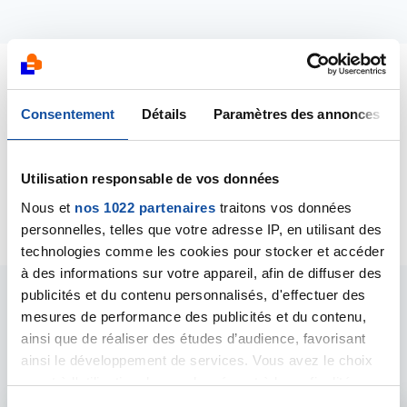
Dernières contributions
Consentement
Détails
Paramètres des annonces
09/04/2016
Création de la discussion
traitement par
Utilisation responsable de vos données
pembrolizumab
Nous et
nos 1022 partenaires
traitons vos données
personnelles, telles que votre adresse IP, en utilisant des
technologies comme les cookies pour stocker et accéder
à des informations sur votre appareil, afin de diffuser des
publicités et du contenu personnalisés, d'effectuer des
Les intervenants du
mesures de performance des publicités et du contenu,
ainsi que de réaliser des études d’audience, favorisant
forum
ainsi le développement de services. Vous avez le choix
quant à l'utilisation de vos données et à leurs finalités.
Vous pouvez modifier ou retirer votre consentement à