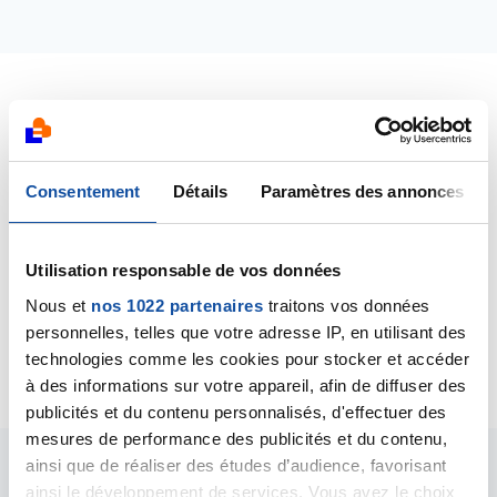
Dernières contributions
13/09/2017
Consentement
Détails
Paramètres des annonces
Commentaire
de la discussion
Vivre avec le
cancer de sa maman, comment s'en sortir?
Utilisation responsable de vos données
25/10/2016
Nous et
nos 1022 partenaires
traitons vos données
Création de la discussion
Vivre avec le cancer de
personnelles, telles que votre adresse IP, en utilisant des
sa maman, comment s'en sortir?
technologies comme les cookies pour stocker et accéder
à des informations sur votre appareil, afin de diffuser des
publicités et du contenu personnalisés, d'effectuer des
mesures de performance des publicités et du contenu,
ainsi que de réaliser des études d’audience, favorisant
Les intervenants du
ainsi le développement de services. Vous avez le choix