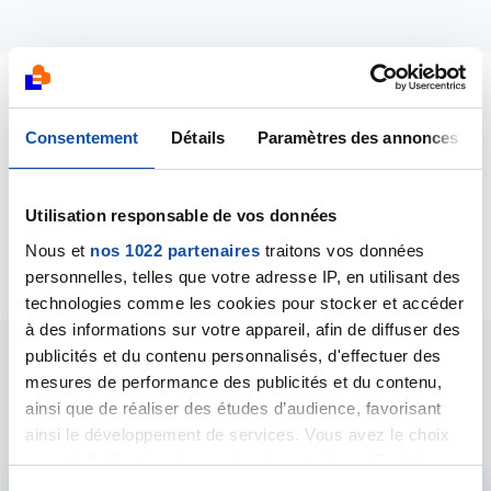
Dernières contributions
Consentement
Détails
Paramètres des annonces
06/01/2017
Création de la discussion
Les causes de mon
Utilisation responsable de vos données
cancer
Nous et
nos 1022 partenaires
traitons vos données
personnelles, telles que votre adresse IP, en utilisant des
technologies comme les cookies pour stocker et accéder
à des informations sur votre appareil, afin de diffuser des
publicités et du contenu personnalisés, d'effectuer des
Les intervenants du
mesures de performance des publicités et du contenu,
ainsi que de réaliser des études d’audience, favorisant
forum
ainsi le développement de services. Vous avez le choix
quant à l'utilisation de vos données et à leurs finalités.
Vous pouvez modifier ou retirer votre consentement à