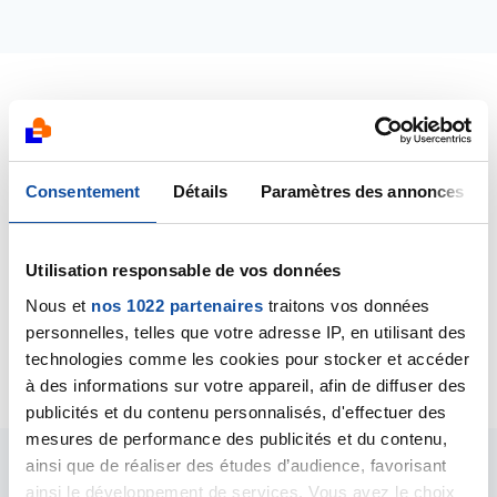
Dernières contributions
12/02/2018
Consentement
Détails
Paramètres des annonces
Création de la discussion
recherche de
participante
Utilisation responsable de vos données
09/02/2017
Nous et
nos 1022 partenaires
traitons vos données
Création de la discussion
Recherche en
personnelles, telles que votre adresse IP, en utilisant des
psychologie clinique
technologies comme les cookies pour stocker et accéder
à des informations sur votre appareil, afin de diffuser des
publicités et du contenu personnalisés, d'effectuer des
mesures de performance des publicités et du contenu,
ainsi que de réaliser des études d’audience, favorisant
Les intervenants du
ainsi le développement de services. Vous avez le choix