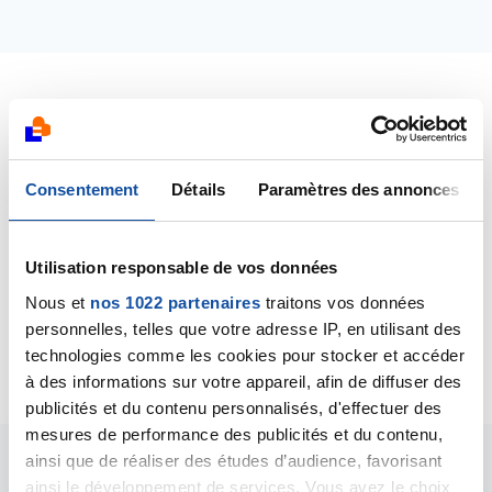
Dernières contributions
06/05/2019
Consentement
Détails
Paramètres des annonces
Commentaire
de la discussion
PORTEUSE
PROTHESE ALLERGAN BIOCELL
Utilisation responsable de vos données
18/05/2017
Nous et
nos 1022 partenaires
traitons vos données
Commentaire
de la discussion
PORTEUSE DU GÊNÉ
personnelles, telles que votre adresse IP, en utilisant des
BRCA2
technologies comme les cookies pour stocker et accéder
à des informations sur votre appareil, afin de diffuser des
publicités et du contenu personnalisés, d'effectuer des
mesures de performance des publicités et du contenu,
ainsi que de réaliser des études d’audience, favorisant
Les intervenants du
ainsi le développement de services. Vous avez le choix