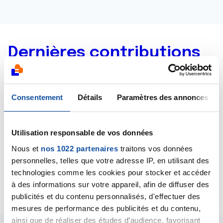
Dernières contributions
26/12/2019
Création de la discussion
épanchement pleurale
Consentement
Détails
Paramètres des annonces
10/12/2019
Création de la discussion
Scanner thoracique
Utilisation responsable de vos données
Nous et
nos 1022 partenaires
traitons vos données
28/11/2019
personnelles, telles que votre adresse IP, en utilisant des
Création de la discussion
Métastases aux
technologies comme les cookies pour stocker et accéder
poumons
à des informations sur votre appareil, afin de diffuser des
publicités et du contenu personnalisés, d'effectuer des
mesures de performance des publicités et du contenu,
ainsi que de réaliser des études d’audience, favorisant