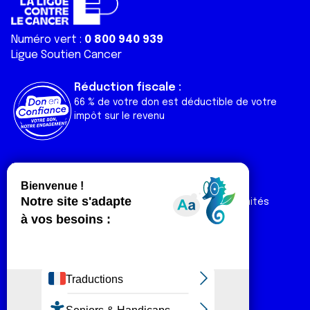
Numéro vert :
0 800 940 939
Ligue Soutien Cancer
Réduction fiscale :
66 % de votre don est déductible de votre
impôt sur le revenu
Liens utiles
Espaces
Nos actualités
Forum
Nos publications
Espace Ligue & comités
Contact
Espace chercheur
Devenir partenaire
Espace presse
Magazine Vivre
Intranet
Réseaux sociaux