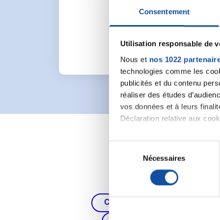
Pour lancer une nou
Consentement
Utilisation responsable de 
Nous et
nos 1022 partenair
technologies comme les cooki
publicités et du contenu per
réaliser des études d’audienc
vos données et à leurs final
Déclaration relative aux cooki
Si vous le permettez, nous a
S
Collecter des informa
Nécessaires
é
Identifier votre appar
l
digitales).
e
Pour en savoir plus sur le tr
c
Cancer du poumon, de la thy
Détails »
. Vous pouvez modifi
t
i