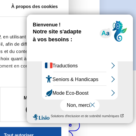
À propos des cookies
 de créer un compte.
 en utilisant des
, afin de diffuser des
s et du contenu, ainsi que de
oix quant à l'utilisation de
moment en consultant la
es à plusieurs mètres près
Marketing
s spécifiques (empreintes
, reportez-vous à la
section «
Cancer de la prostate
claration sur les cookies.
Tout autoriser