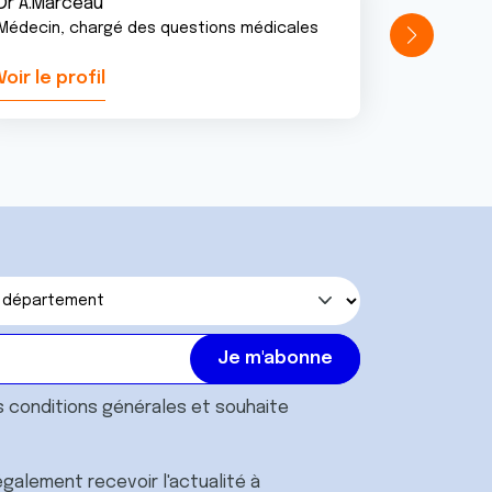
Dr A.Marceau
Médecin, chargé des questions médicales
Voir le profil
Voir le pr
s
conditions générales
et souhaite
galement recevoir l'actualité à