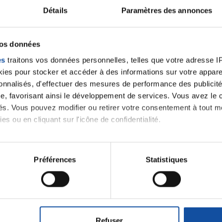
Détails
Paramètres des annonces
velle discussion, vous aurez besoin de vous connecter ou
Se connecter
Créer un nouveau compte
vos données
es
traitons vos données personnelles, telles que votre adresse IP,
es pour stocker et accéder à des informations sur votre appareil
sonnalisés, d'effectuer des mesures de performance des publicité
e, favorisant ainsi le développement de services. Vous avez le ch
ités. Vous pouvez modifier ou retirer votre consentement à tout 
es ou en cliquant sur l'icône de confidentialité.
imerions également :
tions sur votre localisation géographique qui peuvent être précis
Préférences
Statistiques
Thématiques
eil en l'analysant activement pour en relever les caractéristique
aitement de vos données personnelles et définir vos préférences
roïde et des voies respiratoires
Cancer du sein
er ou retirer votre consentement à tout moment à partir de la dé
Refuser