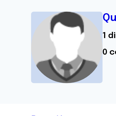
Qu
1 d
0 