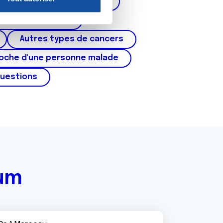
corps de l'utérus, ovaires)
nnalités relatives aux médias
on de notre site avec nos
cer du testicule
 d'autres informations que
Autres types de cancers
roche d'une personne malade
questions
rum