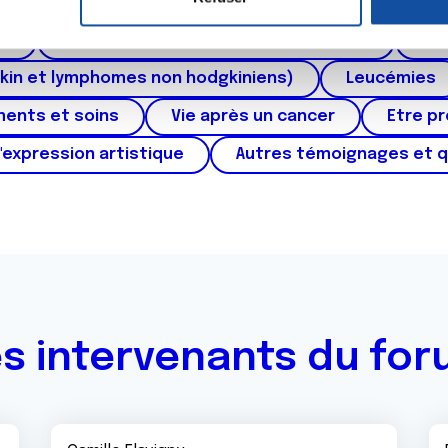
ctum
Cancer de l'appareil génital féminin (col et 
e personnaliser le contenu et les annonces, d'offrir des fonctio
rafic. Nous partageons également des informations sur l'utilisati
au
Cancers urologiques (rein et vessie)
Can
, de publicité et d'analyse, qui peuvent combiner celles-ci avec
kin et lymphomes non hodgkiniens)
Leucémies
ils ont collectées lors de votre utilisation de leurs services.
ments et soins
Vie après un cancer
Etre p
'expression artistique
Autres témoignages et 
s intervenants du fo