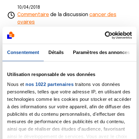
10/04/2018
Commentaire
de la discussion
cancer des
ovaires
10/04/2018
Création de la discussion
cancer des ovaires
Consentement
Détails
Paramètres des annonces
05/04/2018
Commentaire
de la discussion
Sarcome
Utilisation responsable de vos données
04/04/2018
Nous et
nos 1022 partenaires
traitons vos données
Commentaire
de la discussion
Sarcome
personnelles, telles que votre adresse IP, en utilisant des
technologies comme les cookies pour stocker et accéder
04/04/2018
à des informations sur votre appareil, afin de diffuser des
Commentaire
de la discussion
Sarcome
publicités et du contenu personnalisés, d'effectuer des
mesures de performance des publicités et du contenu,
02/04/2018
ainsi que de réaliser des études d’audience, favorisant
Commentaire
de la discussion
Sarcome
ainsi le développement de services. Vous avez le choix