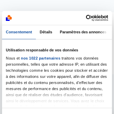
Dernières contributions
Consentement
Détails
Paramètres des annonces
05/03/2018
Création de la discussion
Cancer de l'ovaire ,
Utilisation responsable de vos données
douleur de dos intense
Nous et
nos 1022 partenaires
traitons vos données
personnelles, telles que votre adresse IP, en utilisant des
technologies comme les cookies pour stocker et accéder
à des informations sur votre appareil, afin de diffuser des
publicités et du contenu personnalisés, d'effectuer des
Les intervenants du
mesures de performance des publicités et du contenu,
ainsi que de réaliser des études d’audience, favorisant
forum
ainsi le développement de services. Vous avez le choix
quant à l'utilisation de vos données et à leurs finalités.
Vous pouvez modifier ou retirer votre consentement à