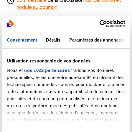
Commentaire
de la discussion
Cancer colon et
nodule au poumon
11/06/2018
Création de la discussion
Cancer colon et nodule
au poumon
Consentement
Détails
Paramètres des annonces
22/03/2018
Commentaire
de la discussion
Peur pour ma mère
Utilisation responsable de vos données
qui a un cancer du colon
Nous et
nos 1022 partenaires
traitons vos données
21/03/2018
personnelles, telles que votre adresse IP, en utilisant des
Commentaire
de la discussion
Peur pour ma mère
technologies comme les cookies pour stocker et accéder
qui a un cancer du colon
à des informations sur votre appareil, afin de diffuser des
publicités et du contenu personnalisés, d'effectuer des
18/03/2018
mesures de performance des publicités et du contenu,
Commentaire
de la discussion
Peur pour ma mère
ainsi que de réaliser des études d’audience, favorisant
qui a un cancer du colon
ainsi le développement de services. Vous avez le choix
quant à l'utilisation de vos données et à leurs finalités.