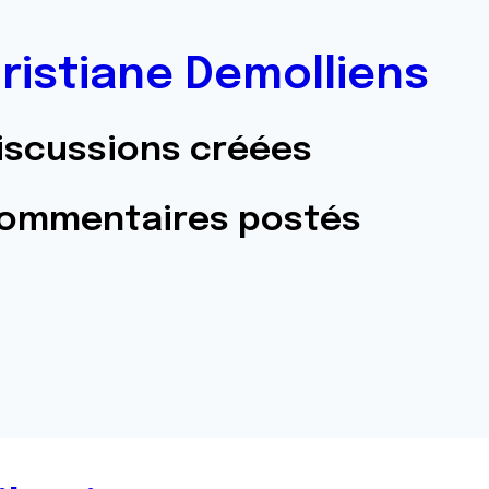
ristiane Demolliens
iscussions créées
commentaires postés