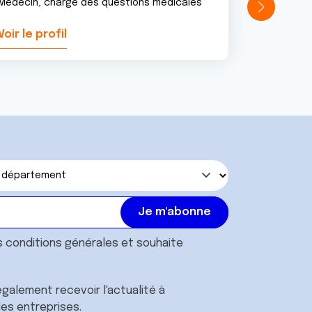
Médecin, chargé des questions médicales
Voir le profil
Voir le pr
s
conditions générales
et souhaite
galement recevoir l'actualité à
des entreprises.