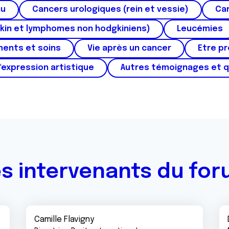
au
Cancers urologiques (rein et vessie)
Can
kin et lymphomes non hodgkiniens)
Leucémies
ments et soins
Vie après un cancer
Etre p
'expression artistique
Autres témoignages et 
s intervenants du fo
Camille Flavigny