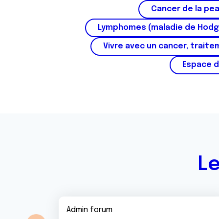
Cancer de la pe
t
e
Lymphomes (maladie de Hodg
m
Vivre avec un cancer, traite
e
n
Espace d
t
Le
Admin forum