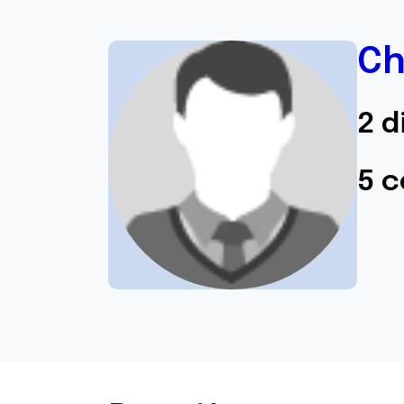
Ch
2 d
5 